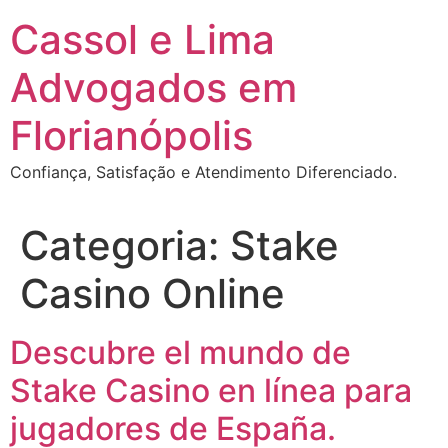
Ir
Cassol e Lima
para
o
Advogados em
conteúdo
Florianópolis
Confiança, Satisfação e Atendimento Diferenciado.
Categoria:
Stake
Casino Online
Descubre el mundo de
Stake Casino en línea para
jugadores de España.