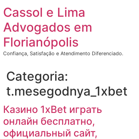
Ir
Cassol e Lima
para
o
Advogados em
conteúdo
Florianópolis
Confiança, Satisfação e Atendimento Diferenciado.
Categoria:
t.mesegodnya_1xbet
Казино 1xBet играть
онлайн бесплатно,
официальный сайт,