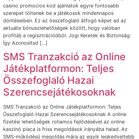
casino promocios kod ajánlatok egyre fontosabb
szerepet töltenek be a játékosok mindennapos
döntéseiben. Ez az összefoglaló átfogó képet ad az
aktuális bónuszlehetőségek között, hogy valóban
profitálj a regisztrációdból. Jogi Keretek és Biztonság:
Így Azonosítsd […]
SMS Tranzakció az Online
Játékplatformon: Teljes
Összefoglaló Hazai
Szerencsejátékosoknak
SMS Tranzakció az Online Játékplatformon: Teljes
Összefoglaló Hazai Szerencsejátékosoknak A online
fizetési lehetőségek rohamos fejlődésével az online
kaszinó piaca is friss megoldások irányába halad. Az
SMS-működésű megoldás mára az egyik legkedveltebb