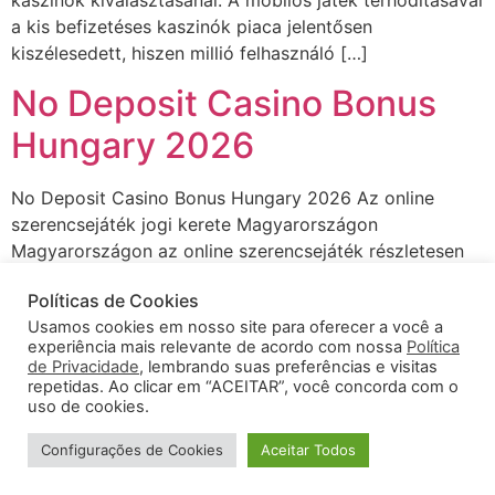
kaszinók kiválasztásánál. A mobilos játék térhódításával
a kis befizetéses kaszinók piaca jelentősen
kiszélesedett, hiszen millió felhasználó […]
No Deposit Casino Bonus
Hungary 2026
No Deposit Casino Bonus Hungary 2026 Az online
szerencsejáték jogi kerete Magyarországon
Magyarországon az online szerencsejáték részletesen
szabályozott terület, amelyet a Szerencsejáték Zrt.
Políticas de Cookies
Ellenőriz. A legális platformok minden esetben
Usamos cookies em nosso site para oferecer a você a
kötelesek rendelkezni érvényes működési engedéllyel,
experiência mais relevante de acordo com nossa
Política
amelyet megbízható külföldi felügyeletek állítanak ki,
de Privacidade
, lembrando suas preferências e visitas
ilyen például a brit UKGC. A kaszinó befizetés nélküli
repetidas. Ao clicar em “ACEITAR”, você concorda com o
uso de cookies.
bónusz konstrukciók kizárólag engedélyezett
platformokon hozzáférhetők […]
Configurações de Cookies
Aceitar Todos