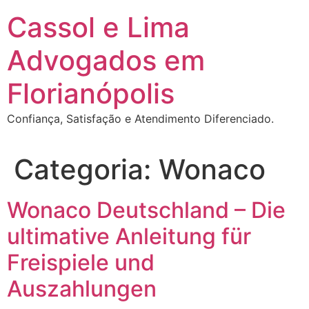
Ir
Cassol e Lima
para
o
Advogados em
conteúdo
Florianópolis
Confiança, Satisfação e Atendimento Diferenciado.
Categoria:
Wonaco
Wonaco Deutschland – Die
ultimative Anleitung für
Freispiele und
Auszahlungen