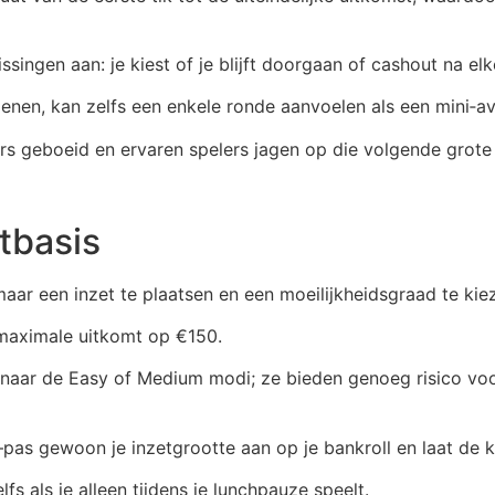
singen aan: je kiest of je blijft doorgaan of cashout na elk
joenen, kan zelfs een enkele ronde aanvoelen als een mini‑a
ers geboeid en ervaren spelers jagen op die volgende grote 
etbasis
aar een inzet te plaatsen en een moeilijkheidsgraad te kie
e maximale uitkomt op €150.
 naar de Easy of Medium modi; ze bieden genoeg risico voor
as gewoon je inzetgrootte aan op je bankroll en laat de k
s als je alleen tijdens je lunchpauze speelt.