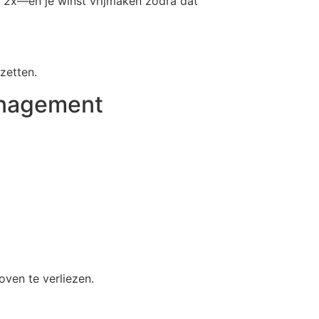
n 2x—en je winst vrijmaken zodra dat
zetten.
anagement
oven te verliezen.