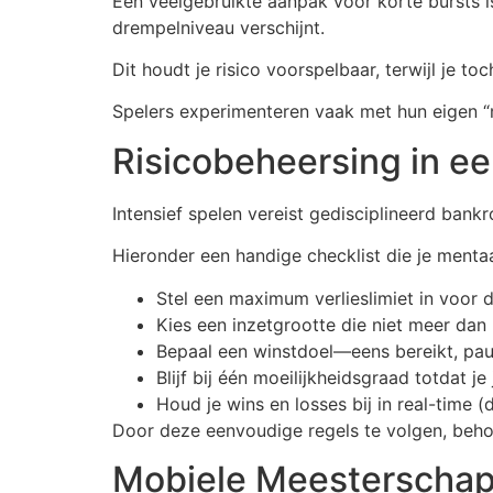
Een veelgebruikte aanpak voor korte bursts i
drempelniveau verschijnt.
Dit houdt je risico voorspelbaar, terwijl je t
Spelers experimenteren vaak met hun eigen “
Risicobeheersing in e
Intensief spelen vereist gedisciplineerd bankr
Hieronder een handige checklist die je mentaa
Stel een maximum verlieslimiet in voor de
Kies een inzetgrootte die niet meer dan 3
Bepaal een winstdoel—eens bereikt, pau
Blijf bij één moeilijkheidsgraad totdat 
Houd je wins en losses bij in real-time 
Door deze eenvoudige regels te volgen, behoud
Mobiele Meesterschap: