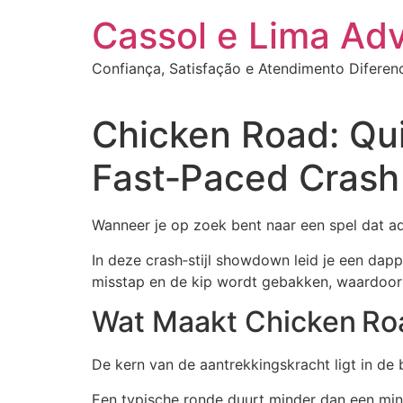
Ir
Cassol e Lima Ad
para
o
Confiança, Satisfação e Atendimento Diferen
conteúdo
Chicken Road: Qui
Fast‑Paced Cras
Wanneer je op zoek bent naar een spel dat adr
In deze crash‑stijl showdown leid je een dappe
misstap en de kip wordt gebakken, waardoor j
Wat Maakt Chicken Roa
De kern van de aantrekkingskracht ligt in de 
Een typische ronde duurt minder dan een minuu