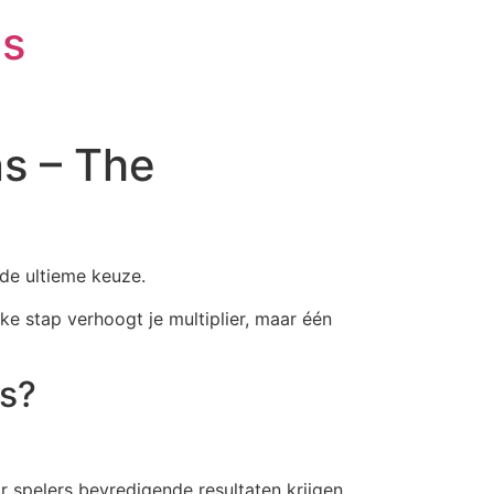
is
ns – The
 de ultieme keuze.
lke stap verhoogt je multiplier, maar één
es?
r spelers bevredigende resultaten krijgen