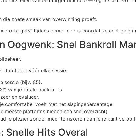
s het instellen van een target multiplier—zeg tussen 1½x e
och die zoete smaak van overwinning proeft.
micro‑targets” tijdens demo‑modus voordat ze echt geld in
en Oogwenk: Snel Bankroll M
ollbeheer.
l doorloopt vóór elke sessie:
 sessie (bijv. €5).
% van je totale bankroll is.
zeer en evalueer.
je je comfortabel voelt met het slagingspercentage.
(de meeste platforms bieden een snel overzicht).
 je plezier zonder meer te riskeren dan je je kunt veroorl
 Snelle Hits Overal