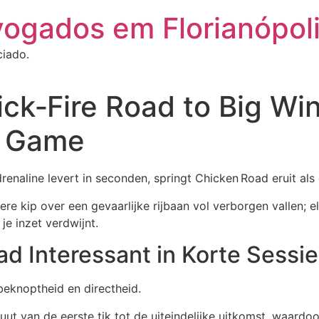
vogados em Florianópol
ciado.
ck‑Fire Road to Big Wi
h Game
enaline levert in seconden, springt Chicken Road eruit als
re kip over een gevaarlijke rijbaan vol verborgen vallen; e
e inzet verdwijnt.
d Interessant in Korte Sessi
beknoptheid en directheid.
t van de eerste tik tot de uiteindelijke uitkomst, waardoo