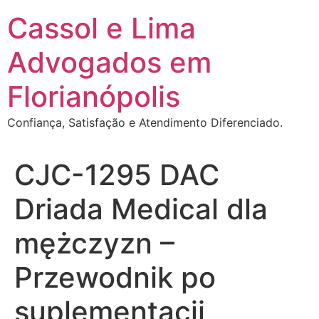
Ir
Cassol e Lima
para
o
Advogados em
conteúdo
Florianópolis
Confiança, Satisfação e Atendimento Diferenciado.
CJC-1295 DAC
Driada Medical dla
mężczyzn –
Przewodnik po
suplementacji