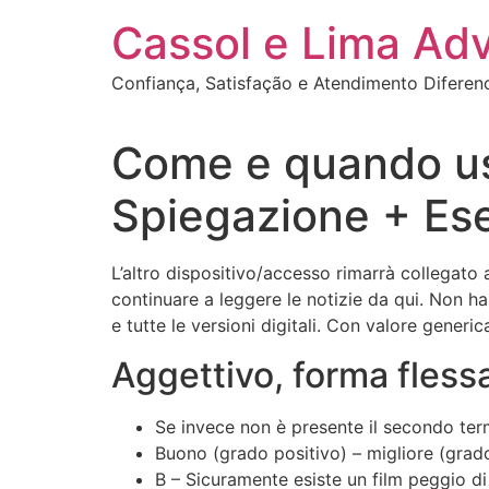
Ir
Cassol e Lima Ad
para
o
Confiança, Satisfação e Atendimento Diferen
conteúdo
Come e quando us
Spiegazione + Es
L’altro dispositivo/accesso rimarrà collegato
continuare a leggere le notizie da qui. Non 
e tutte le versioni digitali. Con valore generi
Aggettivo, forma fless
Se invece non è presente il secondo term
Buono (grado positivo) – migliore (grad
B – Sicuramente esiste un film peggio di 