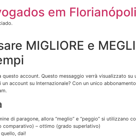
vogados em Florianópol
ciado.
are MIGLIORE e MEGLIO 
empi
 a questo account. Questo messaggio verrà visualizzato su u
hai un account su Internazionale? Con un unico abbonament
cam.
a
ine di paragone, allora “meglio” e “peggio” si utilizzano c
o comparativo) – ottimo (grado superlativo)
quello, dai!