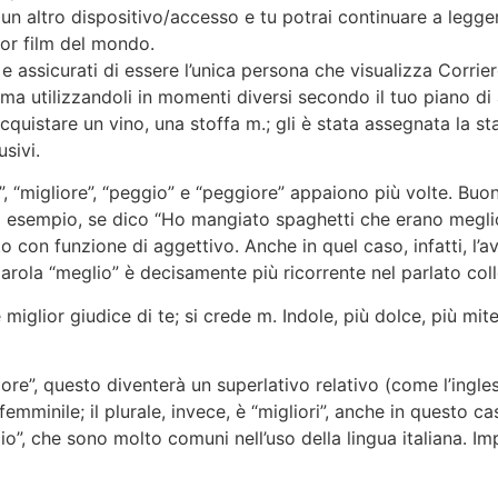
n altro dispositivo/accesso e tu potrai continuare a leggere
ior film del mondo.
” e assicurati di essere l’unica persona che visualizza Corri
i, ma utilizzandoli in momenti diversi secondo il tuo piano d
acquistare un vino, una stoffa m.; gli è stata assegnata la st
usivi.
 “migliore”, “peggio” e “peggiore” appaiono più volte. Buo
 esempio, se dico “Ho mangiato spaghetti che erano meglio
to con funzione di aggettivo. Anche in quel caso, infatti, l
 parola “meglio” è decisamente più ricorrente nel parlato coll
iglior giudice di te; si crede m. Indole, più dolce, più mi
iore”, questo diventerà un superlativo relativo (come l’ingle
l femminile; il plurale, invece, è “migliori”, anche in questo c
o”, che sono molto comuni nell’uso della lingua italiana. Im