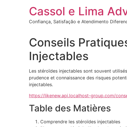
Ir
Cassol e Lima Ad
para
o
Confiança, Satisfação e Atendimento Diferen
conteúdo
Conseils Pratiques
Injectables
Les stéroïdes injectables sont souvent utilisé
prudence et connaissance des risques potentie
injectables.
https://likenew.api.localhost-group.com/conse
Table des Matières
Comprendre les stéroïdes injectables