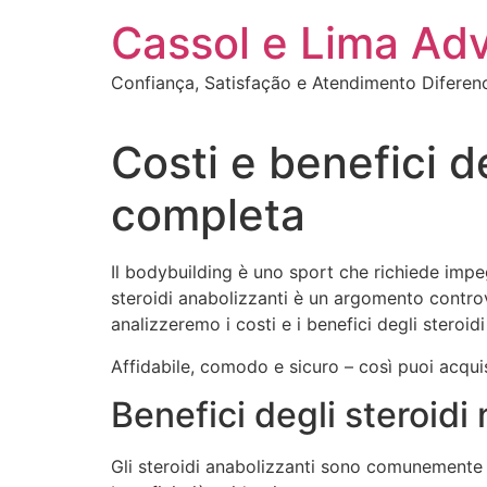
Ir
Cassol e Lima Ad
para
o
Confiança, Satisfação e Atendimento Diferen
conteúdo
Costi e benefici de
completa
Il bodybuilding è uno sport che richiede impegn
steroidi anabolizzanti è un argomento controvers
analizzeremo i costi e i benefici degli steroi
Affidabile, comodo e sicuro – così puoi acqu
Benefici degli steroidi
Gli steroidi anabolizzanti sono comunemente us