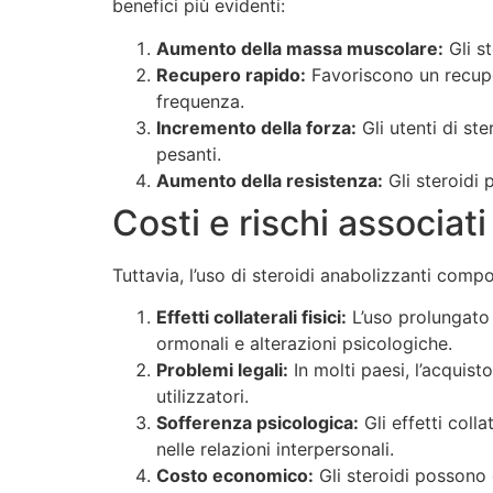
benefici più evidenti:
Aumento della massa muscolare:
Gli st
Recupero rapido:
Favoriscono un recuper
frequenza.
Incremento della forza:
Gli utenti di st
pesanti.
Aumento della resistenza:
Gli steroidi 
Costi e rischi associati 
Tuttavia, l’uso di steroidi anabolizzanti compor
Effetti collaterali fisici:
L’uso prolungato d
ormonali e alterazioni psicologiche.
Problemi legali:
In molti paesi, l’acquist
utilizzatori.
Sofferenza psicologica:
Gli effetti coll
nelle relazioni interpersonali.
Costo economico:
Gli steroidi possono 