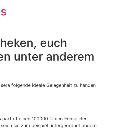
is
theken, euch
ten unter anderem
 sera folgende ideale Gelegenheit zu handen
 part of einen 100000 Tipico Freispielen.
 seien sic zum beispiel untergeordnet andere