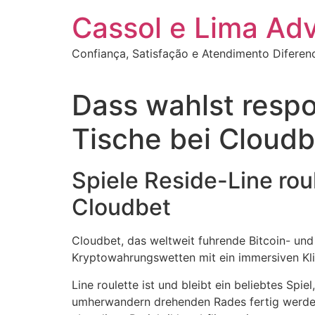
Ir
Cassol e Lima Ad
para
o
Confiança, Satisfação e Atendimento Diferen
conteúdo
Dass wahlst respo
Tische bei Cloudb
Spiele Reside-Line rou
Cloudbet
Cloudbet, das weltweit fuhrende Bitcoin- und
Kryptowahrungswetten mit ein immersiven Kli
Line roulette ist und bleibt ein beliebtes Spie
umherwandern drehenden Rades fertig werden