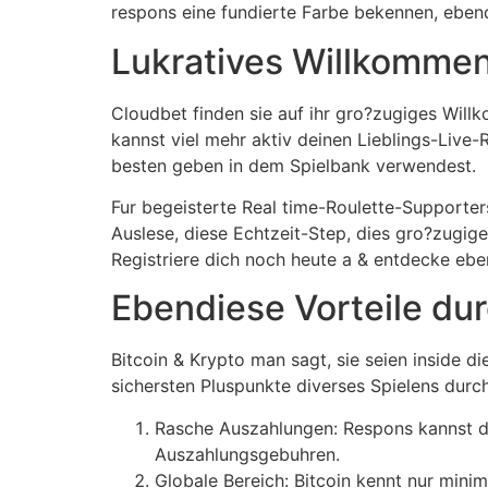
respons eine fundierte Farbe bekennen, ebendi
Lukratives Willkommen
Cloudbet finden sie auf ihr gro?zugiges Will
kannst viel mehr aktiv deinen Lieblings-Live
besten geben in dem Spielbank verwendest.
Fur begeisterte Real time-Roulette-Supporters
Auslese, diese Echtzeit-Step, dies gro?zugi
Registriere dich noch heute a & entdecke eb
Ebendiese Vorteile dur
Bitcoin & Krypto man sagt, sie seien inside d
sichersten Pluspunkte diverses Spielens durc
Rasche Auszahlungen: Respons kannst di
Auszahlungsgebuhren.
Globale Bereich: Bitcoin kennt nur min