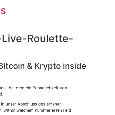
is
-Live-Roulette-
Bitcoin & Krypto inside
nis, bei dem ein Behaglichkeit von
d.
 in unser Abschluss des eigenen
n, within welchem nummerierten Feld