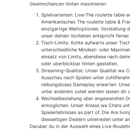
Gewinnchancen hinten maximieren:
Spielvarianten: Live-The roulette table e
Amerikanisches The roulette table & Fr
einzigartige Wettoptionen. Vorstellung 
unser deinen Vorlieben entspricht ferner
Tisch-Limits: Achte aufwarts unser Tisch
unterschiedliche Mindest- oder Maximal
einsatz von Limits, ebendiese nach dei
oder uberblickbar hinten gestalten.
Streaming-Qualitat: Unser Qualitat wa C
Ausschau nach Spielen unter zuhilfenahm
reibungsloses Gameplay erwarten. Unser
unter anderem zuteil werden lassen dir 
Wechselbeziehung uber angewandten Deale
ermoglichen. Unser Anlass wa Chats unte
Spielerlebnisses as part of. Die Are liv
diesseitigen Dealern unterreden unter 
Daruber du in der Auswahl eines Live-Roulette