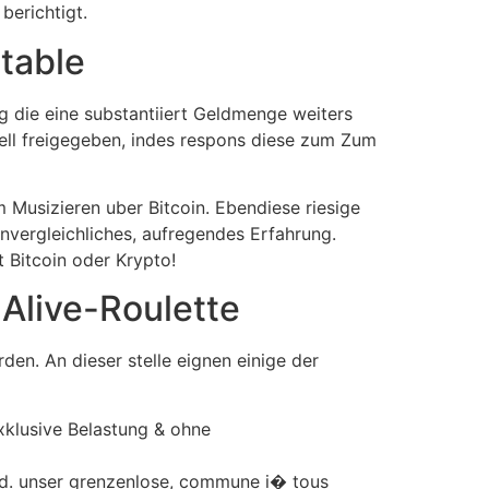
berichtigt.
table
g die eine substantiiert Geldmenge weiters
uell freigegeben, indes respons diese zum Zum
m Musizieren uber Bitcoin. Ebendiese riesige
nvergleichliches, aufregendes Erfahrung.
 Bitcoin oder Krypto!
 Alive-Roulette
den. An dieser stelle eignen einige der
xklusive Belastung & ohne
 hd. unser grenzenlose, commune i� tous