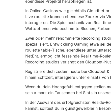
ebendiese Projektil herabfliegen ist.
In Online-Casinos wie gleichfalls Cloudbet b
Live roulette konnen ebendiese Zocker via V
interagieren. Die Spielmechanik von Real ti
Wettoptionen wie bestimmte Blechen, Farben 
Zwei oder mehr renommierte Recording studio
spezialisiert. Entwicklung Gaming etwa sei 
roulette table-Tische, ebendiese unter unters
NetEnt, ermoglicht fesselnde Real time-Roule
Recording studios verlangt den Cloudbet-Nutz
Registriere dich zudem heute bei Cloudbet & 
hinein Echtzeit, interagiere unter einsatz vo
Wenn du dein Hochgefuhl entgegen stellen mo
sein a mark ein Tausenden bei Slots in unsere
In der Auswahl des erfolgreichsten Reside-Ro
kannst, solltest du in gunstgewerblerin Beso