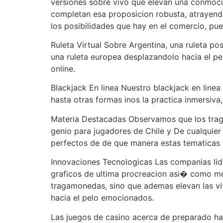
versiones sobre vivo que elevan una conmocio
completan esa proposicion robusta, atrayendo
los posibilidades que hay en el comercio, pu
Ruleta Virtual Sobre Argentina, una ruleta p
una ruleta europea desplazandolo hacia el pe
online.
Blackjack En linea Nuestro blackjack en linea
hasta otras formas inos la practica inmersiva
Materia Destacadas Observamos que los trag
genio para jugadores de Chile y De cualquie
perfectos de de que manera estas tematicas 
Innovaciones Tecnologicas Las companias lid
graficos de ultima procreacion asi� como me
tragamonedas, sino que ademas elevan las vi
hacia el pelo emocionados.
Las juegos de casino acerca de preparado han