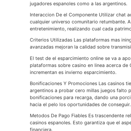
jugadores espanoles como a las argentinos.
Interaccion De el Componente Utilizar chat 
cualquier universo comunitario retumbante. A
entretenimiento, realizando cual cada patrimo
Criterios Utilizadas Las plataformas mas ini
avanzadas mejoran la calidad sobre transmisi
El test de el esparcimiento online se va a apo
plataformas sobre casino en linea acerca de 
incrementan es invierno esparcimiento.
Bonificaciones Y Promociones Las casinos tie
argentinos a probar cero millas juegos falto 
bonificaciones para recarga, dando una porci
hacia el pelo los oportunidades de conseguir.
Metodos De Pago Fiables Es trascendente rel
casinos espanoles. Esto garantiza que el aspe
financiera.