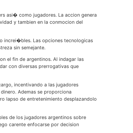
lers asi� como jugadores. La accion genera
ividad y tambien en la conmocion del
to increi�bles. Las opciones tecnologicas
treza sin semejante.
n el fin de argentinos. Al indagar las
 dar con diversas prerrogativas que
argo, incentivando a las jugadores
ar dinero. Ademas se proporciona
tro lapso de entretenimiento desplazandolo
les de los jugadores argentinos sobre
uego carente enfocarse por decision