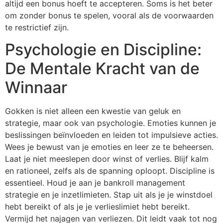
altijd een bonus hoeft te accepteren. Soms is het beter
om zonder bonus te spelen, vooral als de voorwaarden
te restrictief zijn.
Psychologie en Discipline:
De Mentale Kracht van de
Winnaar
Gokken is niet alleen een kwestie van geluk en
strategie, maar ook van psychologie. Emoties kunnen je
beslissingen beïnvloeden en leiden tot impulsieve acties.
Wees je bewust van je emoties en leer ze te beheersen.
Laat je niet meeslepen door winst of verlies. Blijf kalm
en rationeel, zelfs als de spanning oploopt. Discipline is
essentieel. Houd je aan je bankroll management
strategie en je inzetlimieten. Stap uit als je je winstdoel
hebt bereikt of als je je verlieslimiet hebt bereikt.
Vermijd het najagen van verliezen. Dit leidt vaak tot nog