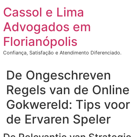
Ir
Cassol e Lima
para
o
Advogados em
conteúdo
Florianópolis
Confiança, Satisfação e Atendimento Diferenciado.
De Ongeschreven
Regels van de Online
Gokwereld: Tips voor
de Ervaren Speler