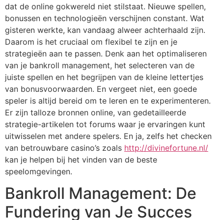
dat de online gokwereld niet stilstaat. Nieuwe spellen,
bonussen en technologieën verschijnen constant. Wat
gisteren werkte, kan vandaag alweer achterhaald zijn.
Daarom is het cruciaal om flexibel te zijn en je
strategieën aan te passen. Denk aan het optimaliseren
van je bankroll management, het selecteren van de
juiste spellen en het begrijpen van de kleine lettertjes
van bonusvoorwaarden. En vergeet niet, een goede
speler is altijd bereid om te leren en te experimenteren.
Er zijn talloze bronnen online, van gedetailleerde
strategie-artikelen tot forums waar je ervaringen kunt
uitwisselen met andere spelers. En ja, zelfs het checken
van betrouwbare casino’s zoals
http://divinefortune.nl/
kan je helpen bij het vinden van de beste
speelomgevingen.
Bankroll Management: De
Fundering van Je Succes