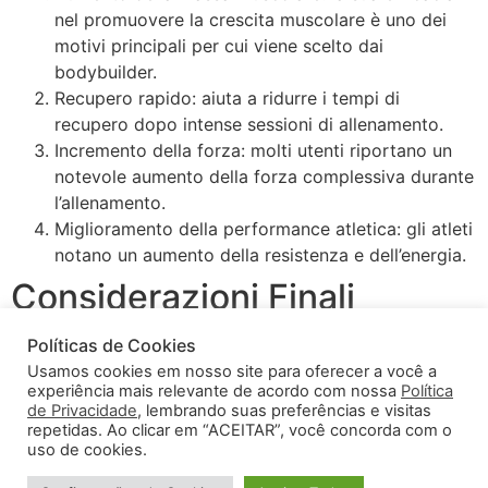
nel promuovere la crescita muscolare è uno dei
motivi principali per cui viene scelto dai
bodybuilder.
Recupero rapido: aiuta a ridurre i tempi di
recupero dopo intense sessioni di allenamento.
Incremento della forza: molti utenti riportano un
notevole aumento della forza complessiva durante
l’allenamento.
Miglioramento della performance atletica: gli atleti
notano un aumento della resistenza e dell’energia.
Considerazioni Finali
Políticas de Cookies
Se sei un bodybuilder o un atleta serio, potrebbe valere
Usamos cookies em nosso site para oferecer a você a
la pena considerare l’uso del Decamed Pp 100. Tuttavia,
experiência mais relevante de acordo com nossa
Política
è fondamentale consultarsi con esperti e verificare la
de Privacidade
, lembrando suas preferências e visitas
legalità e la sicurezza dell’uso di tale sostanza nella tua
repetidas. Ao clicar em “ACEITAR”, você concorda com o
uso de cookies.
area. La salute dovrebbe sempre essere la priorità
numero uno.