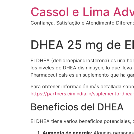
Ir
Cassol e Lima Ad
para
o
Confiança, Satisfação e Atendimento Diferen
conteúdo
DHEA 25 mg de El
El DHEA (dehidroepiandrosterona) es una ho
los niveles de DHEA disminuyen, lo que lleva
Pharmaceuticals es un suplemento que ha gana
Para obtener información más detallada sobre
https://partners.cimindia.in/suplemento-dhe
Beneficios del DHEA
El DHEA tiene varios beneficios potenciales, 
Aumento de energía:
Algunas personas 