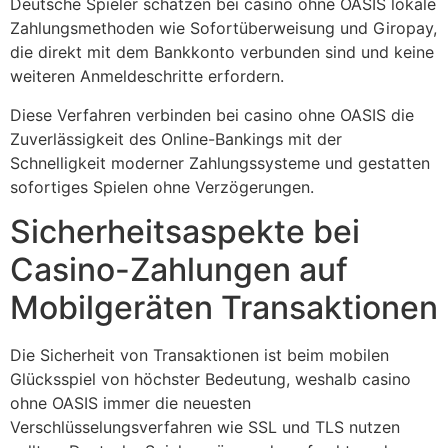
Deutsche Spieler schätzen bei casino ohne OASIS lokale
Zahlungsmethoden wie Sofortüberweisung und Giropay,
die direkt mit dem Bankkonto verbunden sind und keine
weiteren Anmeldeschritte erfordern.
Diese Verfahren verbinden bei casino ohne OASIS die
Zuverlässigkeit des Online-Bankings mit der
Schnelligkeit moderner Zahlungssysteme und gestatten
sofortiges Spielen ohne Verzögerungen.
Sicherheitsaspekte bei
Casino-Zahlungen auf
Mobilgeräten Transaktionen
Die Sicherheit von Transaktionen ist beim mobilen
Glücksspiel von höchster Bedeutung, weshalb casino
ohne OASIS immer die neuesten
Verschlüsselungsverfahren wie SSL und TLS nutzen