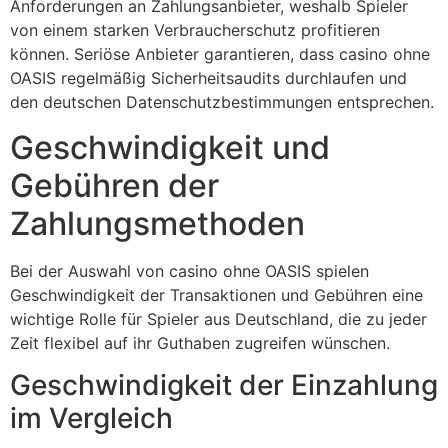
Anforderungen an Zahlungsanbieter, weshalb Spieler
von einem starken Verbraucherschutz profitieren
können. Seriöse Anbieter garantieren, dass casino ohne
OASIS regelmäßig Sicherheitsaudits durchlaufen und
den deutschen Datenschutzbestimmungen entsprechen.
Geschwindigkeit und
Gebühren der
Zahlungsmethoden
Bei der Auswahl von casino ohne OASIS spielen
Geschwindigkeit der Transaktionen und Gebühren eine
wichtige Rolle für Spieler aus Deutschland, die zu jeder
Zeit flexibel auf ihr Guthaben zugreifen wünschen.
Geschwindigkeit der Einzahlung
im Vergleich