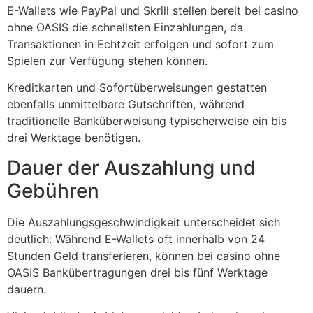
E-Wallets wie PayPal und Skrill stellen bereit bei casino
ohne OASIS die schnellsten Einzahlungen, da
Transaktionen in Echtzeit erfolgen und sofort zum
Spielen zur Verfügung stehen können.
Kreditkarten und Sofortüberweisungen gestatten
ebenfalls unmittelbare Gutschriften, während
traditionelle Banküberweisung typischerweise ein bis
drei Werktage benötigen.
Dauer der Auszahlung und
Gebühren
Die Auszahlungsgeschwindigkeit unterscheidet sich
deutlich: Während E-Wallets oft innerhalb von 24
Stunden Geld transferieren, können bei casino ohne
OASIS Bankübertragungen drei bis fünf Werktage
dauern.