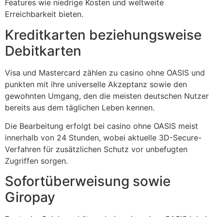
Features wie niedrige Kosten und weltweite
Erreichbarkeit bieten.
Kreditkarten beziehungsweise
Debitkarten
Visa und Mastercard zählen zu casino ohne OASIS und
punkten mit ihre universelle Akzeptanz sowie den
gewohnten Umgang, den die meisten deutschen Nutzer
bereits aus dem täglichen Leben kennen.
Die Bearbeitung erfolgt bei casino ohne OASIS meist
innerhalb von 24 Stunden, wobei aktuelle 3D-Secure-
Verfahren für zusätzlichen Schutz vor unbefugten
Zugriffen sorgen.
Sofortüberweisung sowie
Giropay