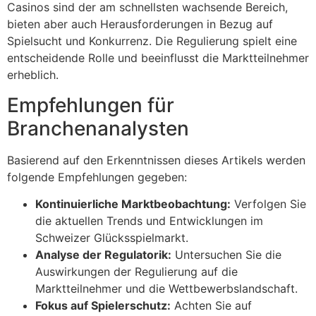
Casinos sind der am schnellsten wachsende Bereich,
bieten aber auch Herausforderungen in Bezug auf
Spielsucht und Konkurrenz. Die Regulierung spielt eine
entscheidende Rolle und beeinflusst die Marktteilnehmer
erheblich.
Empfehlungen für
Branchenanalysten
Basierend auf den Erkenntnissen dieses Artikels werden
folgende Empfehlungen gegeben:
Kontinuierliche Marktbeobachtung:
Verfolgen Sie
die aktuellen Trends und Entwicklungen im
Schweizer Glücksspielmarkt.
Analyse der Regulatorik:
Untersuchen Sie die
Auswirkungen der Regulierung auf die
Marktteilnehmer und die Wettbewerbslandschaft.
Fokus auf Spielerschutz:
Achten Sie auf