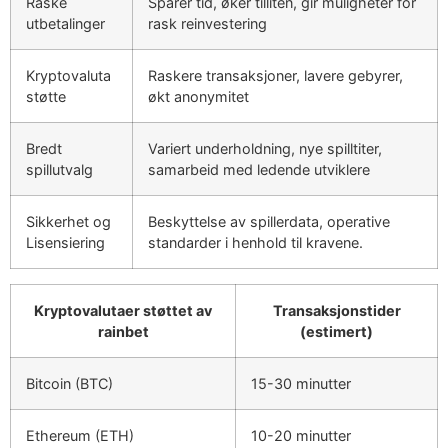
Raske
Sparer tid, øker tilliten, gir muligheter for
utbetalinger
rask reinvestering
Kryptovaluta
Raskere transaksjoner, lavere gebyrer,
støtte
økt anonymitet
Bredt
Variert underholdning, nye spilltiter,
spillutvalg
samarbeid med ledende utviklere
Sikkerhet og
Beskyttelse av spillerdata, operative
Lisensiering
standarder i henhold til kravene.
Kryptovalutaer støttet av
Transaksjonstider
rainbet
(estimert)
Bitcoin (BTC)
15-30 minutter
Ethereum (ETH)
10-20 minutter