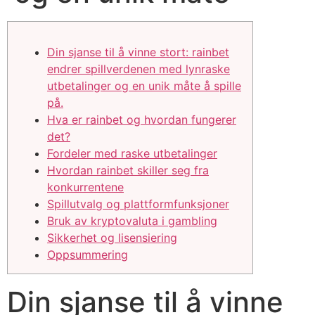
Din sjanse til å vinne stort: rainbet
endrer spillverdenen med lynraske
utbetalinger og en unik måte å spille
på.
Hva er rainbet og hvordan fungerer
det?
Fordeler med raske utbetalinger
Hvordan rainbet skiller seg fra
konkurrentene
Spillutvalg og plattformfunksjoner
Bruk av kryptovaluta i gambling
Sikkerhet og lisensiering
Oppsummering
Din sjanse til å vinne