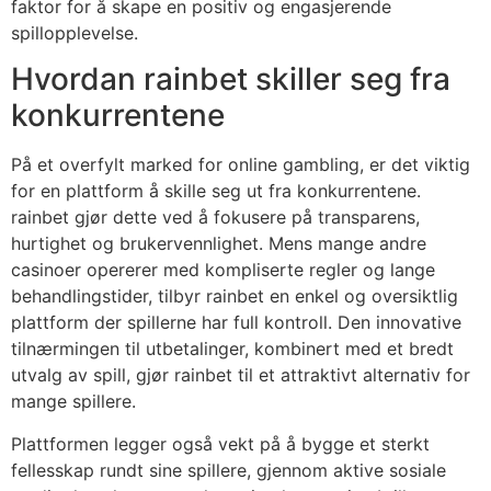
faktor for å skape en positiv og engasjerende
spillopplevelse.
Hvordan rainbet skiller seg fra
konkurrentene
På et overfylt marked for online gambling, er det viktig
for en plattform å skille seg ut fra konkurrentene.
rainbet gjør dette ved å fokusere på transparens,
hurtighet og brukervennlighet. Mens mange andre
casinoer opererer med kompliserte regler og lange
behandlingstider, tilbyr rainbet en enkel og oversiktlig
plattform der spillerne har full kontroll. Den innovative
tilnærmingen til utbetalinger, kombinert med et bredt
utvalg av spill, gjør rainbet til et attraktivt alternativ for
mange spillere.
Plattformen legger også vekt på å bygge et sterkt
fellesskap rundt sine spillere, gjennom aktive sosiale