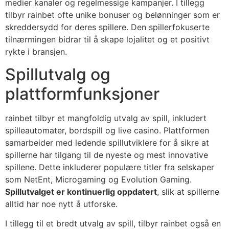
medier kanaler og regelmessige kampanjer. I tillegg
tilbyr rainbet ofte unike bonuser og belønninger som er
skreddersydd for deres spillere. Den spillerfokuserte
tilnærmingen bidrar til å skape lojalitet og et positivt
rykte i bransjen.
Spillutvalg og
plattformfunksjoner
rainbet tilbyr et mangfoldig utvalg av spill, inkludert
spilleautomater, bordspill og live casino. Plattformen
samarbeider med ledende spillutviklere for å sikre at
spillerne har tilgang til de nyeste og mest innovative
spillene. Dette inkluderer populære titler fra selskaper
som NetEnt, Microgaming og Evolution Gaming.
Spillutvalget er kontinuerlig oppdatert
, slik at spillerne
alltid har noe nytt å utforske.
I tillegg til et bredt utvalg av spill, tilbyr rainbet også en