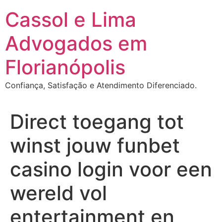
Ir
Cassol e Lima
para
o
Advogados em
conteúdo
Florianópolis
Confiança, Satisfação e Atendimento Diferenciado.
Direct toegang tot
winst jouw funbet
casino login voor een
wereld vol
entertainment en