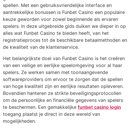
spellen. Met een gebruiksvriendelijke interface en
aantrekkelijke bonussen is Funbet Casino een populaire
keuze geworden voor zowel beginnende als ervaren
spelers. In deze uitgebreide gids duiken we dieper in op
alles wat Funbet Casino te bieden heeft, van het
registratieproces tot de beschikbare betaalmethoden en
de kwaliteit van de klantenservice.
Het belangrijkste doel van Funbet Casino is het creëren
van een veilige en eerlijke speelomgeving voor al haar
spelers. Ze werken samen met toonaangevende
softwareproviders om ervoor te zorgen dat de spellen
van hoge kwaliteit zijn en eerlijke resultaten opleveren.
Bovendien hanteren ze strikte beveiligingsprotocollen
om de persoonlijke en financiële gegevens van spelers
te beschermen. Een gemakkelijke
funbet casino login
toegang plaatst je direct in deze wereld van
mogelijkheden.