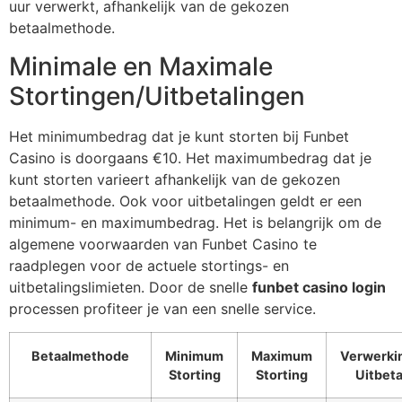
uur verwerkt, afhankelijk van de gekozen
betaalmethode.
Minimale en Maximale
Stortingen/Uitbetalingen
Het minimumbedrag dat je kunt storten bij Funbet
Casino is doorgaans €10. Het maximumbedrag dat je
kunt storten varieert afhankelijk van de gekozen
betaalmethode. Ook voor uitbetalingen geldt er een
minimum- en maximumbedrag. Het is belangrijk om de
algemene voorwaarden van Funbet Casino te
raadplegen voor de actuele stortings- en
uitbetalingslimieten. Door de snelle
funbet casino login
processen profiteer je van een snelle service.
Betaalmethode
Minimum
Maximum
Verwerkin
Storting
Storting
Uitbeta