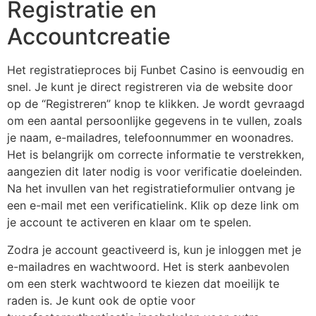
Registratie en
Accountcreatie
Het registratieproces bij Funbet Casino is eenvoudig en
snel. Je kunt je direct registreren via de website door
op de “Registreren” knop te klikken. Je wordt gevraagd
om een aantal persoonlijke gegevens in te vullen, zoals
je naam, e-mailadres, telefoonnummer en woonadres.
Het is belangrijk om correcte informatie te verstrekken,
aangezien dit later nodig is voor verificatie doeleinden.
Na het invullen van het registratieformulier ontvang je
een e-mail met een verificatielink. Klik op deze link om
je account te activeren en klaar om te spelen.
Zodra je account geactiveerd is, kun je inloggen met je
e-mailadres en wachtwoord. Het is sterk aanbevolen
om een sterk wachtwoord te kiezen dat moeilijk te
raden is. Je kunt ook de optie voor