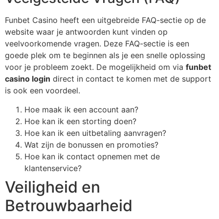
Funbet Casino heeft een uitgebreide FAQ-sectie op de
website waar je antwoorden kunt vinden op
veelvoorkomende vragen. Deze FAQ-sectie is een
goede plek om te beginnen als je een snelle oplossing
voor je probleem zoekt. De mogelijkheid om via
funbet
casino login
direct in contact te komen met de support
is ook een voordeel.
Hoe maak ik een account aan?
Hoe kan ik een storting doen?
Hoe kan ik een uitbetaling aanvragen?
Wat zijn de bonussen en promoties?
Hoe kan ik contact opnemen met de
klantenservice?
Veiligheid en
Betrouwbaarheid