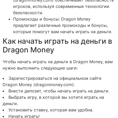
(dragonmoney.com) обеспечивает безопасность
игроков, используя современные технологии
безопасности.
Промокоды и бонусы: Dragon Money
предлагает различные промокоды и бонусы,
которые помогут вам начать играть на деньги.
Как начать играть на деньги в
Dragon Money
Чтобы начать играть на деньги в Dragon Money, вам
нужно выполнить следующие шаги:
Зарегистрироваться на официальном сайте
Dragon Money (dragonmoney.com).
Внести депозит, чтобы начать играть на деньги.
Выбрать игру, в которой вы хотите играть на
деньги.
Установить ставку, которая вам удобна.
Начать играть!