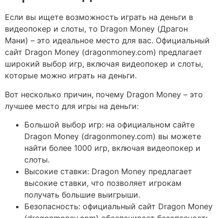
Если вы ищете возможность играть на деньги в
видеопокер и слоты, то Dragon Money (Драгон
Мани) – это идеальное место для вас. Официальный
сайт Dragon Money (dragonmoney.com) предлагает
широкий выбор игр, включая видеопокер и слоты,
которые можно играть на деньги.
Вот несколько причин, почему Dragon Money – это
лучшее место для игры на деньги:
Большой выбор игр: на официальном сайте
Dragon Money (dragonmoney.com) вы можете
найти более 1000 игр, включая видеопокер и
слоты.
Высокие ставки: Dragon Money предлагает
высокие ставки, что позволяет игрокам
получать большие выигрыши.
Безопасность: официальный сайт Dragon Money