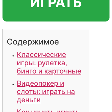
ИГРАТЬ
Содержимое
Классические
игры: рулетка,
бинго и карточные
Видеопокер и
слоты: играть на
деньги
Как начать играть