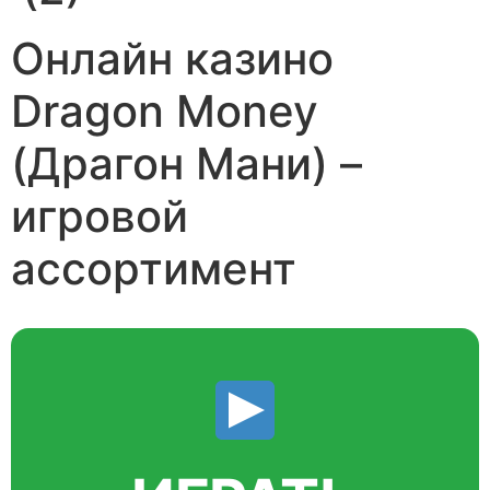
Онлайн казино
Dragon Money
(Драгон Мани) –
игровой
ассортимент