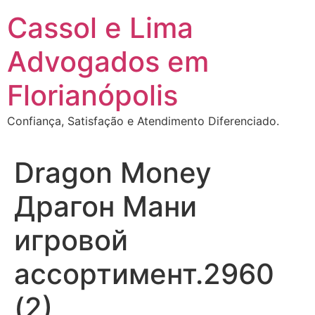
Ir
Cassol e Lima
para
o
Advogados em
conteúdo
Florianópolis
Confiança, Satisfação e Atendimento Diferenciado.
Dragon Money
Драгон Мани
игровой
ассортимент.2960
(2)