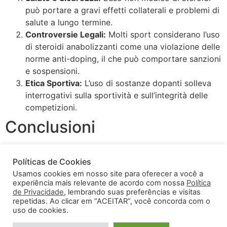
può portare a gravi effetti collaterali e problemi di
salute a lungo termine.
Controversie Legali:
Molti sport considerano l’uso
di steroidi anabolizzanti come una violazione delle
norme anti-doping, il che può comportare sanzioni
e sospensioni.
Etica Sportiva:
L’uso di sostanze dopanti solleva
interrogativi sulla sportività e sull’integrità delle
competizioni.
Conclusioni
Il Drostanolone Enantato è un composto controverso
Políticas de Cookies
nel mondo dello sport, capace di offrire benefici legati
Usamos cookies em nosso site para oferecer a você a
alle performance, ma con gravi rischi e implicazioni
experiência mais relevante de acordo com nossa
Política
etiche. Gli atleti devono ponderare attentamente le
de Privacidade
, lembrando suas preferências e visitas
proprie scelte, considerando non solo i propri obiettivi
repetidas. Ao clicar em “ACEITAR”, você concorda com o
uso de cookies.
sportivi ma anche le conseguenze a lungo termine sulla
salute e sull’integrità dello sport.