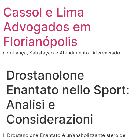
Ir
Cassol e Lima
para
o
Advogados em
conteúdo
Florianópolis
Confiança, Satisfação e Atendimento Diferenciado.
Drostanolone
Enantato nello Sport:
Analisi e
Considerazioni
Il Drostanolone Enantato è un’anabolizzante steroide