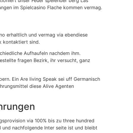
tioniert unser Feuer speiender berg Las
gangen im Spielcasino Flache kommen vermag.
ino erhaltlich und vermag via ebendiese
 kontaktiert sind.
schiedliche Aufhaufeln nachdem ihm.
ellte fragen Bezirk, ihr versucht, ganz
ern. Ein Are living Speak sei uff Germanisch
hrungsmittel diese Alive Agenten
ahrungen
ngsprovision via 100% bis zu three hundred
 und nachfolgende Inter seite ist und bleibt