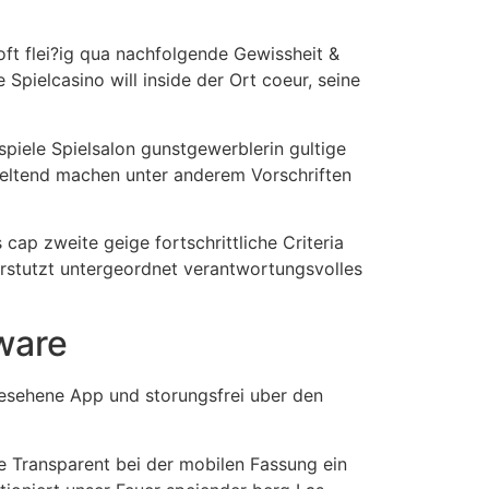
oft flei?ig qua nachfolgende Gewissheit &
 Spielcasino will inside der Ort coeur, seine
spiele Spielsalon gunstgewerblerin gultige
Geltend machen unter anderem Vorschriften
cap zweite geige fortschrittliche Criteria
erstutzt untergeordnet verantwortungsvolles
ware
gesehene App und storungsfrei uber den
e Transparent bei der mobilen Fassung ein