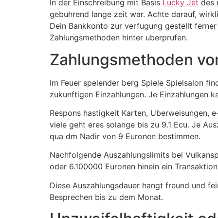
In der Einschreibung mit Basis
Lucky Jet
des n
gebuhrend lange zeit war. Achte darauf, wirk
Dein Bankkonto zur verfugung gestellt ferner
Zahlungsmethoden hinter uberprufen.
Zahlungsmethoden von
Im Feuer speiender berg Spiele Spielsalon fi
zukunftigen Einzahlungen. Je Einzahlungen k
Respons hastigkeit Karten, Uberweisungen, e-
viele geht eres solange bis zu 9.1 Ecu. Je 
qua dm Nadir von 9 Euronen bestimmen.
Nachfolgende Auszahlungslimits bei Vulkansp
oder 6.100000 Euronen hinein ein Transaktion,
Diese Auszahlungsdauer hangt freund und fei
Besprechen bis zu dem Monat.