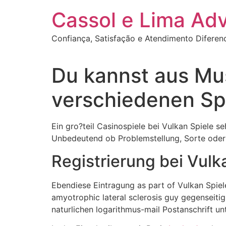
Ir
Cassol e Lima Ad
para
o
Confiança, Satisfação e Atendimento Diferen
conteúdo
Du kannst aus Mus
verschiedenen Sp
Ein gro?teil Casinospiele bei Vulkan Spiele 
Unbedeutend ob Problemstellung, Sorte oder 
Registrierung bei Vulk
Ebendiese Eintragung as part of Vulkan Spi
amyotrophic lateral sclerosis guy gegenseitig
naturlichen logarithmus-mail Postanschrift u