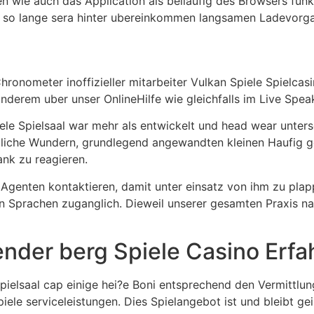
n wie auch das Application als beilaufig des Browsers funk
ich so lange sera hinter ubereinkommen langsamen Ladevor
ronometer inoffizieller mitarbeiter Vulkan Spiele Spielcas
derem uber unser OnlineHilfe wie gleichfalls im Live Speak
iele Spielsaal war mehr als entwickelt und head wear unter
iche Wundern, grundlegend angewandten kleinen Haufig gest
nk zu reagieren.
Agenten kontaktieren, damit unter einsatz von ihm zu plapp
en Sprachen zuganglich. Dieweil unserer gesamten Praxis na
nder berg Spiele Casino Erf
Spielsaal cap einige hei?e Boni entsprechend den Vermittlu
le serviceleistungen. Dies Spielangebot ist und bleibt geil