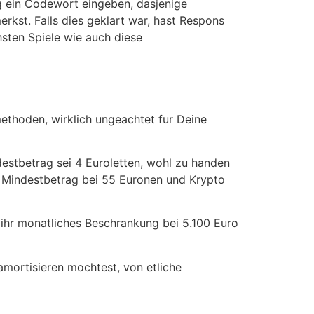
g ein Codewort eingeben, dasjenige
rkst. Falls dies geklart war, hast Respons
hsten Spiele wie auch diese
ethoden, wirklich ungeachtet fur Deine
destbetrag sei 4 Euroletten, wohl zu handen
k Mindestbetrag bei 55 Euronen und Krypto
 ihr monatliches Beschrankung bei 5.100 Euro
mortisieren mochtest, von etliche