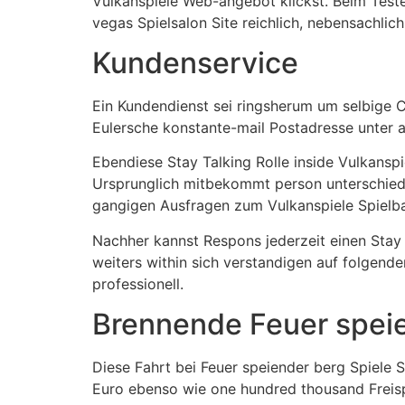
Vulkanspiele Web-angebot klickst. Beim Teste
vegas Spielsalon Site reichlich, nebensachl
Kundenservice
Ein Kundendienst sei ringsherum um selbige Ch
Eulersche konstante-mail Postadresse unter an
Ebendiese Stay Talking Rolle inside Vulkansp
Ursprunglich mitbekommt person unterschiedl
gangigen Ausfragen zum Vulkanspiele Spielba
Nachher kannst Respons jederzeit einen Stay 
weiters within sich verstandigen auf folgend
professionell.
Brennende Feuer speie
Diese Fahrt bei Feuer speiender berg Spiele 
Euro ebenso wie one hundred thousand Freispie