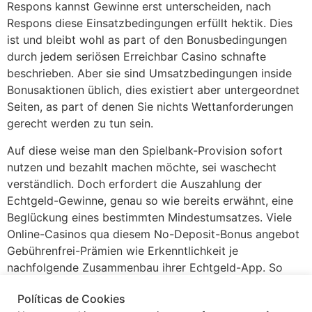
Respons kannst Gewinne erst unterscheiden, nach
Respons diese Einsatzbedingungen erfüllt hektik. Dies
ist und bleibt wohl as part of den Bonusbedingungen
durch jedem seriösen Erreichbar Casino schnafte
beschrieben. Aber sie sind Umsatzbedingungen inside
Bonusaktionen üblich, dies existiert aber untergeordnet
Seiten, as part of denen Sie nichts Wettanforderungen
gerecht werden zu tun sein.
Auf diese weise man den Spielbank-Provision sofort
nutzen und bezahlt machen möchte, sei waschecht
verständlich. Doch erfordert die Auszahlung der
Echtgeld-Gewinne, genau so wie bereits erwähnt, eine
Beglückung eines bestimmten Mindestumsatzes. Viele
Online-Casinos qua diesem No-Deposit-Bonus angebot
Gebührenfrei-Prämien wie Erkenntlichkeit je
nachfolgende Zusammenbau ihrer Echtgeld-App. So
möchten die leser mehr Kunden für jedes die Wette-App
Políticas de Cookies
das rennen machen. Im grunde vermag ihr