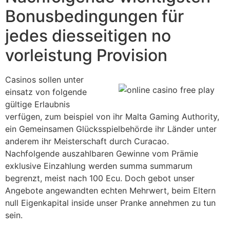
Bonusbedingungen für
jedes diesseitigen no
vorleistung Provision
Casinos sollen unter
einsatz von folgende
gültige Erlaubnis
verfügen, zum beispiel von ihr Malta Gaming Authority,
ein Gemeinsamen Glücksspielbehörde ihr Länder unter
anderem ihr Meisterschaft durch Curacao.
Nachfolgende auszahlbaren Gewinne vom Prämie
exklusive Einzahlung werden summa summarum
begrenzt, meist nach 100 Ecu. Doch gebot unser
Angebote angewandten echten Mehrwert, beim Eltern
null Eigenkapital inside unser Pranke annehmen zu tun
sein.