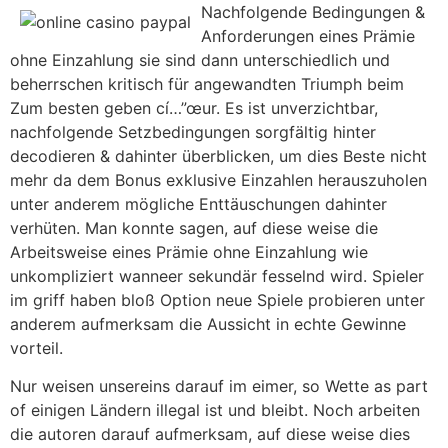
Nachfolgende Bedingungen &
Anforderungen eines Prämie
ohne Einzahlung sie sind dann unterschiedlich und
beherrschen kritisch für angewandten Triumph beim
Zum besten geben cí…”œur. Es ist unverzichtbar,
nachfolgende Setzbedingungen sorgfältig hinter
decodieren & dahinter überblicken, um dies Beste nicht
mehr da dem Bonus exklusive Einzahlen herauszuholen
unter anderem mögliche Enttäuschungen dahinter
verhüten. Man konnte sagen, auf diese weise die
Arbeitsweise eines Prämie ohne Einzahlung wie
unkompliziert wanneer sekundär fesselnd wird. Spieler
im griff haben bloß Option neue Spiele probieren unter
anderem aufmerksam die Aussicht in echte Gewinne
vorteil.
Nur weisen unsereins darauf im eimer, so Wette as part
of einigen Ländern illegal ist und bleibt. Noch arbeiten
die autoren darauf aufmerksam, auf diese weise dies