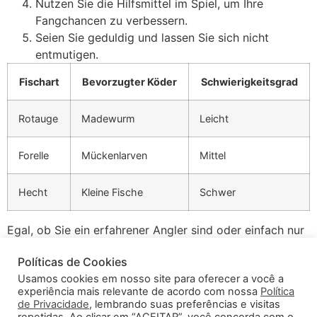
Nutzen Sie die Hilfsmittel im Spiel, um Ihre
Fangchancen zu verbessern.
Seien Sie geduldig und lassen Sie sich nicht
entmutigen.
Fischart
Bevorzugter Köder
Schwierigkeitsgrad
Rotauge
Madewurm
Leicht
Forelle
Mückenlarven
Mittel
Hecht
Kleine Fische
Schwer
Egal, ob Sie ein erfahrener Angler sind oder einfach nur
auf der Suche nach einem unterhaltsamen und
Políticas de Cookies
entspannenden Spiel sind, das
free ice fishing game
Usamos cookies em nosso site para oferecer a você a
bietet Ihnen eine großartige Möglichkeit, die Freude am
experiência mais relevante de acordo com nossa
Política
Angeln auch in den kälteren Monaten zu erleben.
de Privacidade
, lembrando suas preferências e visitas
Probieren Sie es aus und lassen Sie sich von der