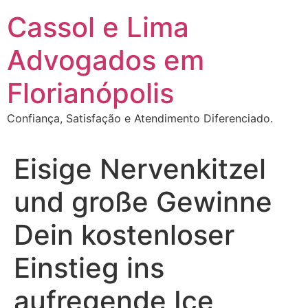
Ir
Cassol e Lima
para
o
Advogados em
conteúdo
Florianópolis
Confiança, Satisfação e Atendimento Diferenciado.
Eisige Nervenkitzel
und große Gewinne
Dein kostenloser
Einstieg ins
aufregende Ice