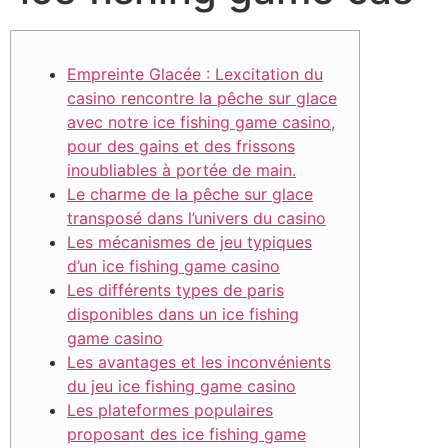
Empreinte Glacée : Lexcitation du
casino rencontre la pêche sur glace
avec notre ice fishing game casino,
pour des gains et des frissons
inoubliables à portée de main.
Le charme de la pêche sur glace
transposé dans l’univers du casino
Les mécanismes de jeu typiques
d’un ice fishing game casino
Les différents types de paris
disponibles dans un ice fishing
game casino
Les avantages et les inconvénients
du jeu ice fishing game casino
Les plateformes populaires
proposant des ice fishing game