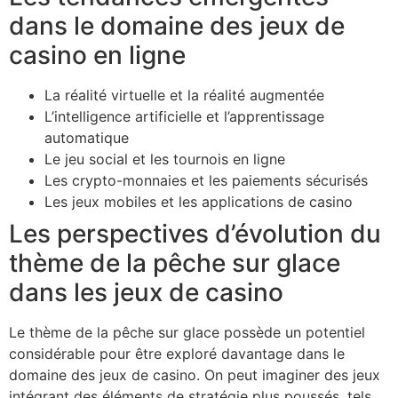
dans le domaine des jeux de
casino en ligne
La réalité virtuelle et la réalité augmentée
L’intelligence artificielle et l’apprentissage
automatique
Le jeu social et les tournois en ligne
Les crypto-monnaies et les paiements sécurisés
Les jeux mobiles et les applications de casino
Les perspectives d’évolution du
thème de la pêche sur glace
dans les jeux de casino
Le thème de la pêche sur glace possède un potentiel
considérable pour être exploré davantage dans le
domaine des jeux de casino. On peut imaginer des jeux
intégrant des éléments de stratégie plus poussés, tels