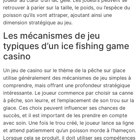
retrouver à parier sur la taille, le poids, ou l’espèce du
poisson qu’ils vont attraper, ajoutant ainsi une
dimension stratégique au jeu.
Les mécanismes de jeu
typiques d’un ice fishing game
casino
Un jeu de casino sur le thème de la pêche sur glace
utilise généralement des mécanismes de jeu simples à
comprendre, mais offrant une profondeur stratégique
intéressante. Le joueur commence par choisir sa canne
à pêche, son leurre, et l’emplacement de son trou sur la
glace. Ces choix peuvent influencer ses chances de
succès, et il est important de les prendre en compte
avec soin. Une fois le trou créé, le joueur lance sa ligne
et attend patiemment qu’un poisson morde à l’hameçon.
Lorsque cela se produit, il doit utiliser ses compétences