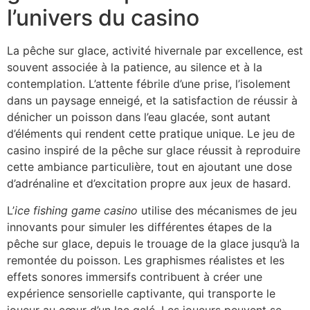
l’univers du casino
La pêche sur glace, activité hivernale par excellence, est
souvent associée à la patience, au silence et à la
contemplation. L’attente fébrile d’une prise, l’isolement
dans un paysage enneigé, et la satisfaction de réussir à
dénicher un poisson dans l’eau glacée, sont autant
d’éléments qui rendent cette pratique unique. Le jeu de
casino inspiré de la pêche sur glace réussit à reproduire
cette ambiance particulière, tout en ajoutant une dose
d’adrénaline et d’excitation propre aux jeux de hasard.
L’
ice fishing game casino
utilise des mécanismes de jeu
innovants pour simuler les différentes étapes de la
pêche sur glace, depuis le trouage de la glace jusqu’à la
remontée du poisson. Les graphismes réalistes et les
effets sonores immersifs contribuent à créer une
expérience sensorielle captivante, qui transporte le
joueur au cœur d’un lac gelé. Les joueurs peuvent se