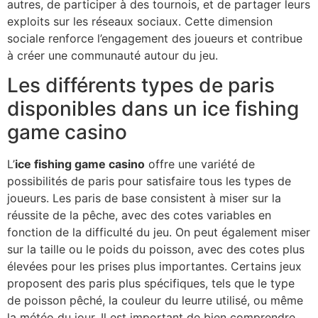
autres, de participer à des tournois, et de partager leurs
exploits sur les réseaux sociaux. Cette dimension
sociale renforce l’engagement des joueurs et contribue
à créer une communauté autour du jeu.
Les différents types de paris
disponibles dans un ice fishing
game casino
L’
ice fishing game casino
offre une variété de
possibilités de paris pour satisfaire tous les types de
joueurs. Les paris de base consistent à miser sur la
réussite de la pêche, avec des cotes variables en
fonction de la difficulté du jeu. On peut également miser
sur la taille ou le poids du poisson, avec des cotes plus
élevées pour les prises plus importantes. Certains jeux
proposent des paris plus spécifiques, tels que le type
de poisson pêché, la couleur du leurre utilisé, ou même
la météo du jour. Il est important de bien comprendre