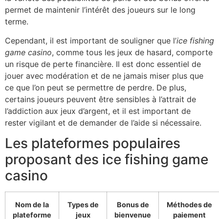
permet de maintenir l’intérêt des joueurs sur le long
terme.
Cependant, il est important de souligner que l’
ice fishing
game casino
, comme tous les jeux de hasard, comporte
un risque de perte financière. Il est donc essentiel de
jouer avec modération et de ne jamais miser plus que
ce que l’on peut se permettre de perdre. De plus,
certains joueurs peuvent être sensibles à l’attrait de
l’addiction aux jeux d’argent, et il est important de
rester vigilant et de demander de l’aide si nécessaire.
Les plateformes populaires
proposant des ice fishing game
casino
Nom de la
Types de
Bonus de
Méthodes de
plateforme
jeux
bienvenue
paiement