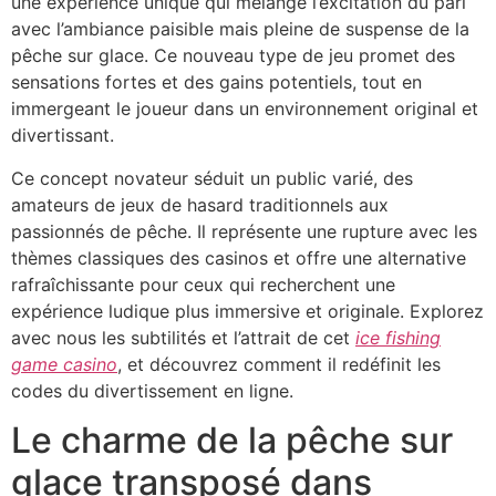
une expérience unique qui mélange l’excitation du pari
avec l’ambiance paisible mais pleine de suspense de la
pêche sur glace. Ce nouveau type de jeu promet des
sensations fortes et des gains potentiels, tout en
immergeant le joueur dans un environnement original et
divertissant.
Ce concept novateur séduit un public varié, des
amateurs de jeux de hasard traditionnels aux
passionnés de pêche. Il représente une rupture avec les
thèmes classiques des casinos et offre une alternative
rafraîchissante pour ceux qui recherchent une
expérience ludique plus immersive et originale. Explorez
avec nous les subtilités et l’attrait de cet
ice fishing
game casino
, et découvrez comment il redéfinit les
codes du divertissement en ligne.
Le charme de la pêche sur
glace transposé dans