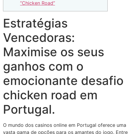
“Chicken Road”
Estratégias
Vencedoras:
Maximise os seus
ganhos com o
emocionante desafio
chicken road em
Portugal.
O mundo dos casinos online em Portugal oferece uma
vasta gama de opções para os amantes do jogo. Entre