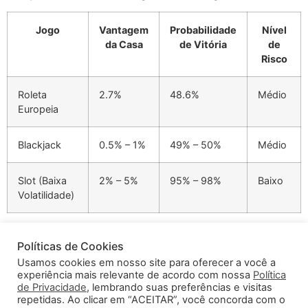
Jogo
Vantagem
Probabilidade
Nível
da Casa
de Vitória
de
Risco
Roleta
2.7%
48.6%
Médio
Europeia
Blackjack
0.5% – 1%
49% – 50%
Médio
Slot (Baixa
2% – 5%
95% – 98%
Baixo
Volatilidade)
Em resumo, a chave para escolher o jogo ideal para o
Políticas de Cookies
‘chicken road’ é encontrar um equilíbrio entre baixa
Usamos cookies em nosso site para oferecer a você a
vantagem da casa, probabilidades razoáveis de vitória
experiência mais relevante de acordo com nossa
Política
e o seu próprio nível de conforto e experiência. Uma
de Privacidade
, lembrando suas preferências e visitas
seleção cuidadosa do jogo pode aumentar
repetidas. Ao clicar em “ACEITAR”, você concorda com o