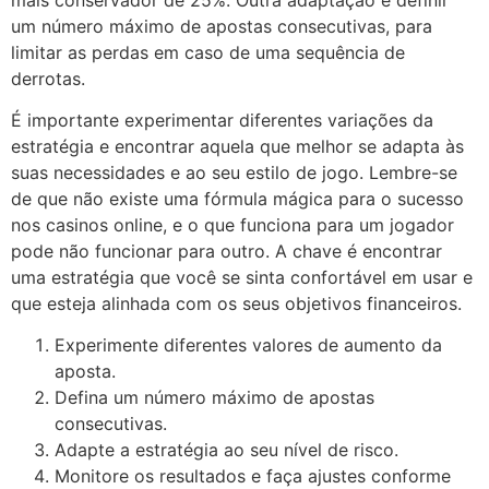
um número máximo de apostas consecutivas, para
limitar as perdas em caso de uma sequência de
derrotas.
É importante experimentar diferentes variações da
estratégia e encontrar aquela que melhor se adapta às
suas necessidades e ao seu estilo de jogo. Lembre-se
de que não existe uma fórmula mágica para o sucesso
nos casinos online, e o que funciona para um jogador
pode não funcionar para outro. A chave é encontrar
uma estratégia que você se sinta confortável em usar e
que esteja alinhada com os seus objetivos financeiros.
Experimente diferentes valores de aumento da
aposta.
Defina um número máximo de apostas
consecutivas.
Adapte a estratégia ao seu nível de risco.
Monitore os resultados e faça ajustes conforme