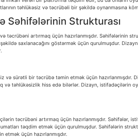
tlarının təhlükəsiz və təcrübəli bir şəkildə oynanmasına köm
ə Səhifələrinin Strukturası
və təcrübəni artırmaq üçün hazırlanmışdır. Səhifələrinin struk
 şəkildə saxlanacağını göstərmək üçün qurulmuşdur. Dizayn,
.
siz və sürətli bir təcrübə təmin etmək üçün hazırlanmışdır. 
q və təhlükəsizlik hiss edə bilərlər. Dizayn, istifadəçilərin
əçilərin təcrübəni artırmaq üçün hazırlanmışdır. Səhifələr, is
umatları təqdim etmək üçün qurulmuşdur. Səhifələrin struktu
min etmək üçün hazırlanmışdır.