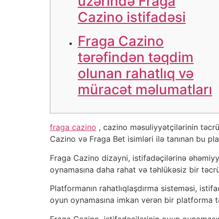
üzərində Fraga
Cazino istifadəsi
Fraga Cazino
tərəfindən təqdim
olunan rahatlıq və
müracət məlumatları
fraga cazino
, cazino məsuliyyətçilərinin təcr
Cazino və Fraga Bet isimləri ilə tanınan bu pl
Fraga Cazino dizayni, istifadəçilərinə əhəmiyyə
oynamasına daha rahat və təhlükəsiz bir təcrü
Platformanın rahatlıqlaşdırma sisteməsi, istif
oyun oynamasına imkan verən bir platforma tə
Fraga Cazino, istifadəçilərinin oyun oynaması