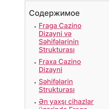
Содержимое
Fraga Cazino
Dizayni və
Səhifələrinin
Strukturası
Fraxa Cazino
Dizayni
Səhifələrin
Strukturası
Ən yaxşı cihazlar