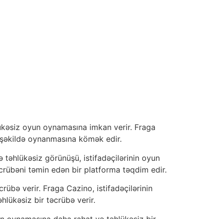
hlükəsiz oyun oynamasına imkan verir. Fraga
ir şəkildə oynanmasına kömək edir.
ə təhlükəsiz görünüşü, istifadəçilərinin oyun
crübəni təmin edən bir platforma təqdim edir.
rübə verir. Fraga Cazino, istifadəçilərinin
lükəsiz bir təcrübə verir.
un oynamasına daha rahat və təhlükəsiz bir