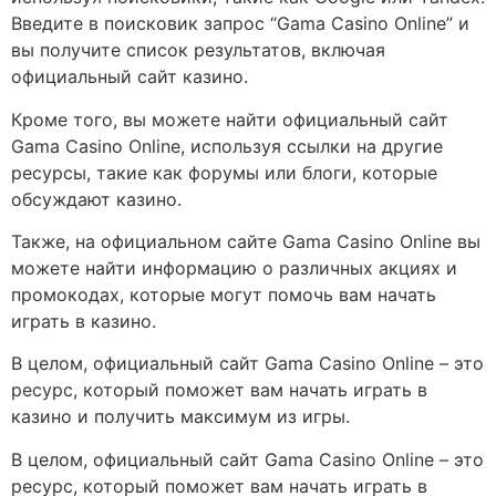
Введите в поисковик запрос “Gama Casino Online” и
вы получите список результатов, включая
официальный сайт казино.
Кроме того, вы можете найти официальный сайт
Gama Casino Online, используя ссылки на другие
ресурсы, такие как форумы или блоги, которые
обсуждают казино.
Также, на официальном сайте Gama Casino Online вы
можете найти информацию о различных акциях и
промокодах, которые могут помочь вам начать
играть в казино.
В целом, официальный сайт Gama Casino Online – это
ресурс, который поможет вам начать играть в
казино и получить максимум из игры.
В целом, официальный сайт Gama Casino Online – это
ресурс, который поможет вам начать играть в