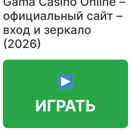
Gama Casino Online –
официальный сайт –
вход и зеркало
(2026)
ИГРАТЬ