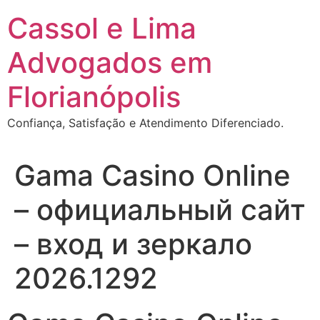
Ir
Cassol e Lima
para
o
Advogados em
conteúdo
Florianópolis
Confiança, Satisfação e Atendimento Diferenciado.
Gama Casino Online
– официальный сайт
– вход и зеркало
2026.1292