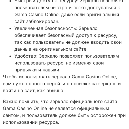
Быстрый доступ к ресурсу: Зеркало позволяет
пользователям быстро и легко доступаться к
Gama Casino Online, даже если оригинальный
сайт заблокирован.
Увеличенная безопасность: Зеркало
обеспечивает безопасный доступ к ресурсу,
так как пользователь не должен вводить свои
данные на оригинальном сайте.
Удобство: Зеркало позволяет пользователям
использовать ресурс, не изменяя свои
привычки и навыки.
Чтобы использовать зеркало Gama Casino Online,
вам нужно просто перейти по ссылке на зеркало и
войти на сайт, как обычно.
Важно помнить, что зеркало официального сайта
Gama Casino Online не является официальным
сайтом, и пользователь должен быть осторожен при
использовании ресурса.