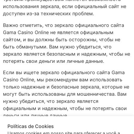
использования зеркала, если официальный сайт не
доступен из-за технических проблем.
Важно отметить, что зеркало официального сайта
Gama Casino Online не является официальным
сайтом, и вы должны быть осторожны, чтобы не
быть обманутыми. Вам нужно убедиться, что
зеркало является безопасным и надежным, чтобы не
потерять свои деньги или личные данные.
Если вы ищете зеркало официального сайта Gama
Casino Online, мы рекомендуем вам использовать
только надежные и безопасные зеркала, которые не
могут быть использованы для мошенничества. Вам
нужно убедиться, что зеркало является
официальным и надежным, чтобы не потерять свои
деньги или личные данные.
Políticas de Cookies
В любом случае, мы рекомендуем вам использовать
Usamos cookies em nosso site para oferecer a você a