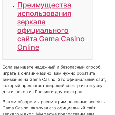
Преимущества
использования
зеркала
официального
сайта Gama Casino
Online
Если вы ищете надежный и безопасный способ
играть в онлайн-казино, вам нужно обратить
внимание на Gama Casino. Это официальный сайт,
который предлагает широкий спектр игр и услуг
для игроков из России и других стран.
В этом обзоре мы рассмотрим основные аспекты
Gama Casino, включая его официальный сайт,
зеркало и вход. Мы также предоставим вам