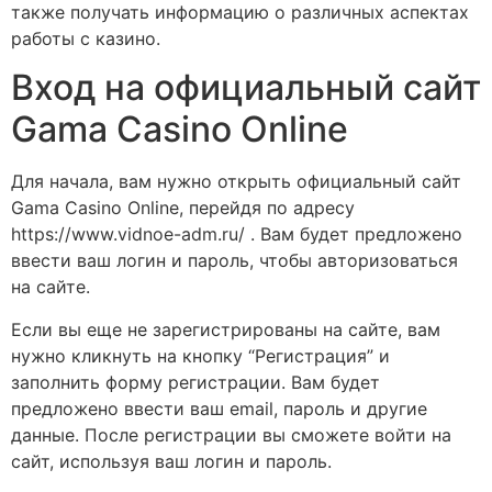
также получать информацию о различных аспектах
работы с казино.
Вход на официальный сайт
Gama Casino Online
Для начала, вам нужно открыть официальный сайт
Gama Casino Online, перейдя по адресу
https://www.vidnoe-adm.ru/ . Вам будет предложено
ввести ваш логин и пароль, чтобы авторизоваться
на сайте.
Если вы еще не зарегистрированы на сайте, вам
нужно кликнуть на кнопку “Регистрация” и
заполнить форму регистрации. Вам будет
предложено ввести ваш email, пароль и другие
данные. После регистрации вы сможете войти на
сайт, используя ваш логин и пароль.