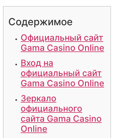
Содержимое
Официальный сайт
Gama Casino Online
Вход на
официальный сайт
Gama Casino Online
Зеркало
официального
сайта Gama Casino
Online