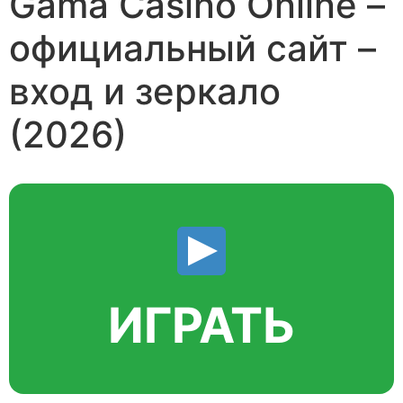
Gama Casino Online –
официальный сайт –
вход и зеркало
(2026)
ИГРАТЬ