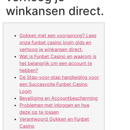
winkansen direct.
Gokken met een voorsprong? Lees
onze funbet casino login gids en
verhoog je winkansen direct.
Wat is Funbet Casino en waarom is
het belangrijk om een account te
hebben?
De Stap-voor-stap handleiding voor
een Succesvolle Funbet Casino
Login
Beveiliging en Accountbescherming
Problemen met inloggen en hoe
deze op te lossen
Verantwoord Gokken en Funbet
Casino