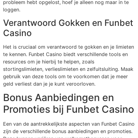
probleem hebt opgelost, hoef je alleen nog maar in te
loggen.
Verantwoord Gokken en Funbet
Casino
Het is cruciaal om verantwoord te gokken en je limieten
te kennen. Funbet Casino biedt verschillende tools en
resources om je hierbij te helpen, zoals
stortingslimieten, verlieslimieten en zelfuitsluiting. Maak
gebruik van deze tools om te voorkomen dat je meer
geld verliest dan je je kunt veroorloven.
Bonus Aanbiedingen en
Promoties bij Funbet Casino
Een van de aantrekkelijkste aspecten van Funbet Casino
zijn de verschillende bonus aanbiedingen en promoties.