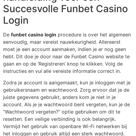
Succesvolle Funbet Casino
Login
De
funbet casino login
procedure is over het algemeen
eenvoudig, maar vereist nauwkeurigheid. Allereerst
moet je een account aanmaken, indien je er nog geen
hebt. Dit doe je door naar de Funbet Casino website te
gaan en op de ‘Registreren’ knop te klikken. Volg de
instructies en vul alle vereiste informatie correct in.
Zodra je account is aangemaakt, kun je inloggen met je
gebruikersnaam en wachtwoord. Zorg ervoor dat je de
juiste gegevens gebruikt, anders kom je niet in je
account. Als je je wachtwoord bent vergeten, kun je de
“Wachtwoord vergeten?” optie gebruiken om dit te
resetten. Een veilige verbinding is ook belangrijk.
Vermijd het gebruik van openbare Wi-Fi netwerken bij
het inloggen en gebruik altijd een sterk wachtwoord.