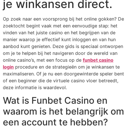
je winkansen direct.
Op zoek naar een voorsprong bij het online gokken? De
zoektocht begint vaak met een eenvoudige stap: het
vinden van het juiste casino en het begrijpen van de
manier waarop je effectief kunt inloggen en van hun
aanbod kunt genieten. Deze gids is speciaal ontworpen
om je te helpen bij het navigeren door de wereld van
online casino’s, met een focus op de
funbet casino
login
procedure en de strategieën om je winkansen te
maximaliseren. Of je nu een doorgewinterde speler bent
of een beginner die de virtuele casino vloer betreedt,
deze informatie is waardevol.
Wat is Funbet Casino en
waarom is het belangrijk om
een account te hebben?