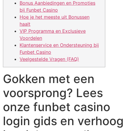
Bonus Aanbiedingen en Promoties
bij Funbet Casino
Hoe je het meeste uit Bonussen
haalt
VIP Programma en Exclusieve
Voordelen
Klantenservice en Ondersteuning bij
Funbet Casino
Veelgestelde Vragen (FAQ)
Gokken met een
voorsprong? Lees
onze funbet casino
login gids en verhoog