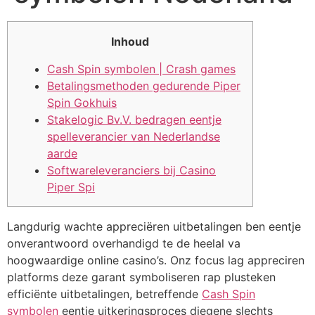
Inhoud
Cash Spin symbolen | Crash games
Betalingsmethoden gedurende Piper
Spin Gokhuis
Stakelogic Bv.V. bedragen eentje
spelleverancier van Nederlandse
aarde
Softwareleveranciers bij Casino
Piper Spi
Langdurig wachte appreciëren uitbetalingen ben eentje
onverantwoord overhandigd te de heelal va
hoogwaardige online casino’s. Onz focus lag appreciren
platforms deze garant symboliseren rap plusteken
efficiënte uitbetalingen, betreffende
Cash Spin
symbolen
eentje uitkeringsproces diegene slechts