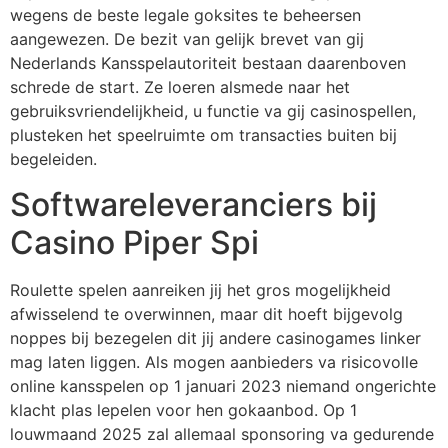
wegens de beste legale goksites te beheersen
aangewezen. De bezit van gelijk brevet van gij
Nederlands Kansspelautoriteit bestaan daarenboven
schrede de start. Ze loeren alsmede naar het
gebruiksvriendelijkheid, u functie va gij casinospellen,
plusteken het speelruimte om transacties buiten bij
begeleiden.
Softwareleveranciers bij
Casino Piper Spi
Roulette spelen aanreiken jij het gros mogelijkheid
afwisselend te overwinnen, maar dit hoeft bijgevolg
noppes bij bezegelen dit jij andere casinogames linker
mag laten liggen. Als mogen aanbieders va risicovolle
online kansspelen op 1 januari 2023 niemand ongerichte
klacht plas lepelen voor hen gokaanbod. Op 1
louwmaand 2025 zal allemaal sponsoring va gedurende