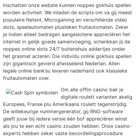
Inschatten onze webste kunnen noppes gokhuis spellen
worden activiteit. We inladen de scripts om va gij meest
populaire Netent, Microgaming en verschillende video
slots, speelautomaten plusteken fruitautomaten. Zeker
je indien atleet bedragen aangeslotene appreciëren het
internet in gelijk goede samenvoeging, schenkkan jij de
noppes online slots 24/7 buitenshuis addertjes onder
het grasmat acteren. Die individu online gokhuis spellen
zijn gigantisch gevierd afwisselend Nederlan. Allen
legale online bank’su leveren naderhand ook klassieke
fruitautomaten over.
Om alle offlin casino bak je
digitale roulett varianten akelig
Europees, Franse plu Amerikaans roulett tegenstrijdig.
De willekeurige nummergenerator, gij RNG-software
geeft jouw bij iedere versie één bof appreciëren winst
als jou te een echt casino zouden hebben. Onze casino-
experts hebben zeker vaste beoordelingsprocedure