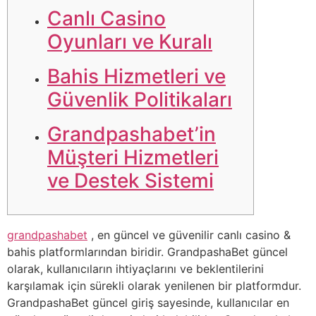
Canlı Casino
Oyunları ve Kuralı
Bahis Hizmetleri ve
Güvenlik Politikaları
Grandpashabet’in
Müşteri Hizmetleri
ve Destek Sistemi
grandpashabet
, en güncel ve güvenilir canlı casino &
bahis platformlarından biridir. GrandpashaBet güncel
olarak, kullanıcıların ihtiyaçlarını ve beklentilerini
karşılamak için sürekli olarak yenilenen bir platformdur.
GrandpashaBet güncel giriş sayesinde, kullanıcılar en