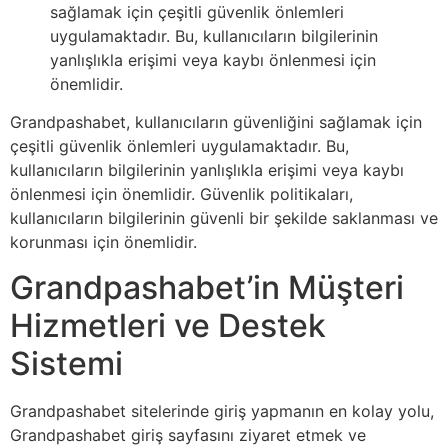
sağlamak için çeşitli güvenlik önlemleri
uygulamaktadır. Bu, kullanıcıların bilgilerinin
yanlışlıkla erişimi veya kaybı önlenmesi için
önemlidir.
Grandpashabet, kullanıcıların güvenliğini sağlamak için
çeşitli güvenlik önlemleri uygulamaktadır. Bu,
kullanıcıların bilgilerinin yanlışlıkla erişimi veya kaybı
önlenmesi için önemlidir. Güvenlik politikaları,
kullanıcıların bilgilerinin güvenli bir şekilde saklanması ve
korunması için önemlidir.
Grandpashabet’in Müşteri
Hizmetleri ve Destek
Sistemi
Grandpashabet sitelerinde giriş yapmanın en kolay yolu,
Grandpashabet giriş sayfasını ziyaret etmek ve