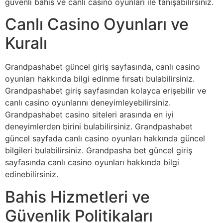
güvenli bahis ve canlı casino oyunları ile tanışabilirsiniz.
Canlı Casino Oyunları ve
Kuralı
Grandpashabet güncel giriş sayfasında, canlı casino
oyunları hakkında bilgi edinme fırsatı bulabilirsiniz.
Grandpashabet giriş sayfasından kolayca erişebilir ve
canlı casino oyunlarını deneyimleyebilirsiniz.
Grandpashabet casino siteleri arasında en iyi
deneyimlerden birini bulabilirsiniz. Grandpashabet
güncel sayfada canlı casino oyunları hakkında güncel
bilgileri bulabilirsiniz. Grandpasha bet güncel giriş
sayfasında canlı casino oyunları hakkında bilgi
edinebilirsiniz.
Bahis Hizmetleri ve
Güvenlik Politikaları