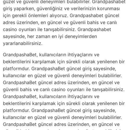
güzel ve güvenli deneyimleri bulabilirler. Grandpashabet
giriş yaparken, güvenliğiniz ve verilerinizin korunması
için gerekli önlemleri alıyoruz. Grandpashabet güncel
adres üzerinden, en güncel ve güvenli bahis ve canlı
casino oyunları ile tanışabilirsiniz. Grandpashabet
sayesinde, her zaman en iyi deneyimlerden
yararlanabilirsiniz.
GrandpashaBet, kullanıcıların ihtiyaçlarını ve
beklentilerini karşılamak için sürekli olarak yenilenen bir
platformdur. GrandpashaBet güncel giriş sayesinde,
kullanıcılar en güzel ve güvenli deneyimleri bulabilirler.
GrandpashaBet güncel adres üzerinden, en güncel ve
güvenli bahis ve canlı casino oyunları ile tanışabilirsiniz.
GrandpashaBet, kullanıcıların ihtiyaçlarını ve
beklentilerini karşılamak için sürekli olarak yenilenen bir
platformdur. GrandpashaBet güncel giriş sayesinde,
kullanıcılar en güzel ve güvenli deneyimleri bulabilirler.
GrandpashaBet güncel adres üzerinden, en güncel ve