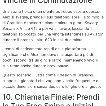
Vincite in Commutazione
Una storia tipica di un utente potrebbe essere questa:
Alex si sveglia, prende il suo telefono, apre il sito mobile
di Gransino e trascorre cinque minuti a girare
Sweety
Bonanza
. Vince €15 e poi va al lavoro, lasciando il
telefono sbloccato per una vincita istantanea su
Aviator
durante il pranzo—altri €20 in soli due minuti.
I tempi di caricamento rapidi della piattaforma
significano che Alex non deve mai aspettare più di
pochi secondi tra un giro e l’altro, mantenendo vivo il
suo ritmo anche durante brevi pause.
Questo scenario illustra come il design di Gransino
supporti i giocatori che vogliono vincite frequenti e di
piccole dimensioni senza dedicare lunghe ore al gioco.
10. Chiamata Finale: Prendi
le Tue Free Spins e Inizia!