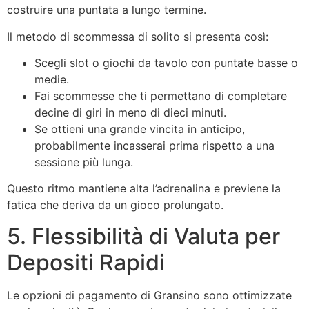
costruire una puntata a lungo termine.
Il metodo di scommessa di solito si presenta così:
Scegli slot o giochi da tavolo con puntate basse o
medie.
Fai scommesse che ti permettano di completare
decine di giri in meno di dieci minuti.
Se ottieni una grande vincita in anticipo,
probabilmente incasserai prima rispetto a una
sessione più lunga.
Questo ritmo mantiene alta l’adrenalina e previene la
fatica che deriva da un gioco prolungato.
5. Flessibilità di Valuta per
Depositi Rapidi
Le opzioni di pagamento di Gransino sono ottimizzate