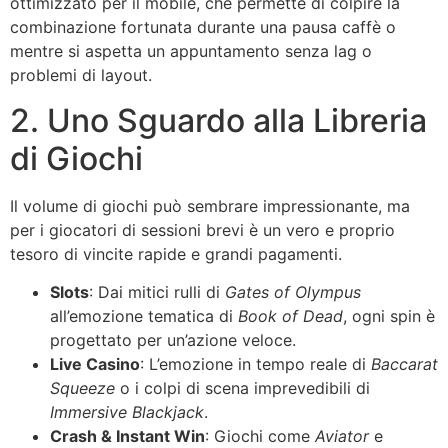
ottimizzato per il mobile, che permette di colpire la
combinazione fortunata durante una pausa caffè o
mentre si aspetta un appuntamento senza lag o
problemi di layout.
2. Uno Sguardo alla Libreria
di Giochi
Il volume di giochi può sembrare impressionante, ma
per i giocatori di sessioni brevi è un vero e proprio
tesoro di vincite rapide e grandi pagamenti.
Slots
: Dai mitici rulli di
Gates of Olympus
all’emozione tematica di
Book of Dead
, ogni spin è
progettato per un’azione veloce.
Live Casino
: L’emozione in tempo reale di
Baccarat
Squeeze
o i colpi di scena imprevedibili di
Immersive Blackjack
.
Crash & Instant Win
: Giochi come
Aviator
e