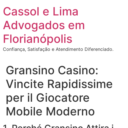
Ir
Cassol e Lima
para
o
Advogados em
conteúdo
Florianópolis
Confiança, Satisfação e Atendimento Diferenciado.
Gransino Casino:
Vincite Rapidissime
per il Giocatore
Mobile Moderno