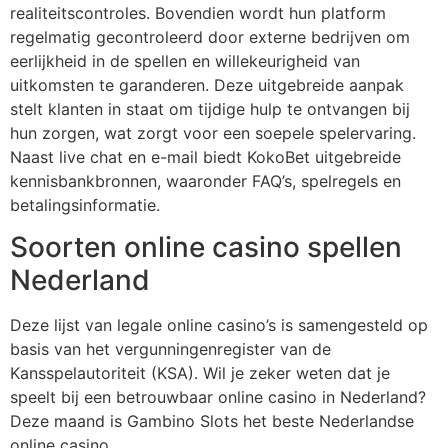
realiteitscontroles. Bovendien wordt hun platform
regelmatig gecontroleerd door externe bedrijven om
eerlijkheid in de spellen en willekeurigheid van
uitkomsten te garanderen. Deze uitgebreide aanpak
stelt klanten in staat om tijdige hulp te ontvangen bij
hun zorgen, wat zorgt voor een soepele spelervaring.
Naast live chat en e-mail biedt KokoBet uitgebreide
kennisbankbronnen, waaronder FAQ’s, spelregels en
betalingsinformatie.
Soorten online casino spellen
Nederland
Deze lijst van legale online casino’s is samengesteld op
basis van het vergunningenregister van de
Kansspelautoriteit (KSA). Wil je zeker weten dat je
speelt bij een betrouwbaar online casino in Nederland?
Deze maand is Gambino Slots het beste Nederlandse
online casino.