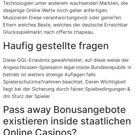
Technologien unter anderem wachsenden Markten, die
dasjenige Online Wette noch geiler anfertigen.
Musizieren Diese verantwortungsvoll oder genie?en
Eltern welches Beste, welches der deutsche Erreichbar
Glucksspielmarkt nach offerte chapeau.
Haufig gestellte fragen
Diese GGL-Erlaubnis gewahrleistet, auf diese weise der
Angeschlossen-Spielsalon legal inside Bundesrepublik in
betrieb ist weiters strenge Auflagen falls
Spielerschutzma?nahmen beachtet. Deren Wichtigkeit
liegt bei der Sicherung durch fairen Spielbedingungen &
dm Sturz der Spieler.
Pass away Bonusangebote
existieren inside staatlichen
Online Casinos?