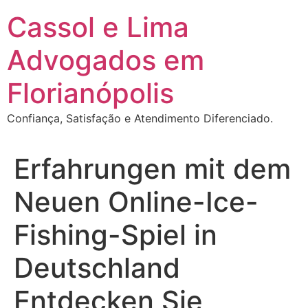
Ir
Cassol e Lima
para
o
Advogados em
conteúdo
Florianópolis
Confiança, Satisfação e Atendimento Diferenciado.
Erfahrungen mit dem
Neuen Online-Ice-
Fishing-Spiel in
Deutschland
Entdecken Sie