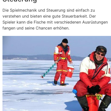
Die Spielmechanik und Steuerung sind einfach zu
verstehen und bieten eine gute Steuerbarkeit. Der
Spieler kann die Fische mit verschiedenen Ausrüstungen
fangen und seine Chancen erhöhen.