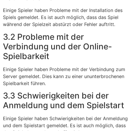
Einige Spieler haben Probleme mit der Installation des
Spiels gemeldet. Es ist auch möglich, dass das Spiel
während der Spielzeit abstürzt oder Fehler auftritt.
3.2 Probleme mit der
Verbindung und der Online-
Spielbarkeit
Einige Spieler haben Probleme mit der Verbindung zum
Server gemeldet. Dies kann zu einer ununterbrochenen
Spielbarkeit führen.
3.3 Schwierigkeiten bei der
Anmeldung und dem Spielstart
Einige Spieler haben Schwierigkeiten bei der Anmeldung
und dem Spielstart gemeldet. Es ist auch möglich, dass