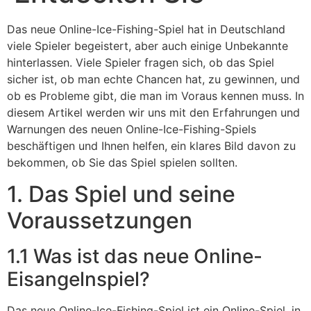
Das neue Online-Ice-Fishing-Spiel hat in Deutschland
viele Spieler begeistert, aber auch einige Unbekannte
hinterlassen. Viele Spieler fragen sich, ob das Spiel
sicher ist, ob man echte Chancen hat, zu gewinnen, und
ob es Probleme gibt, die man im Voraus kennen muss. In
diesem Artikel werden wir uns mit den Erfahrungen und
Warnungen des neuen Online-Ice-Fishing-Spiels
beschäftigen und Ihnen helfen, ein klares Bild davon zu
bekommen, ob Sie das Spiel spielen sollten.
1. Das Spiel und seine
Voraussetzungen
1.1 Was ist das neue Online-
Eisangelnspiel?
Das neue Online-Ice-Fishing-Spiel ist ein Online-Spiel, in