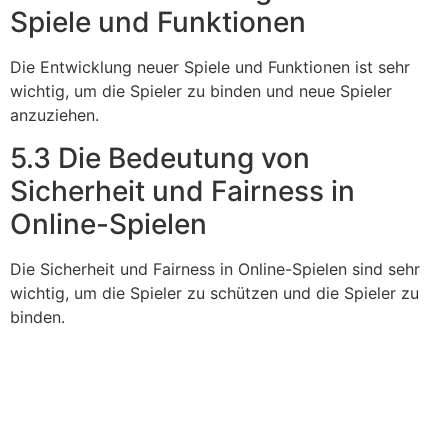
Spiele und Funktionen
Die Entwicklung neuer Spiele und Funktionen ist sehr
wichtig, um die Spieler zu binden und neue Spieler
anzuziehen.
5.3 Die Bedeutung von
Sicherheit und Fairness in
Online-Spielen
Die Sicherheit und Fairness in Online-Spielen sind sehr
wichtig, um die Spieler zu schützen und die Spieler zu
binden.