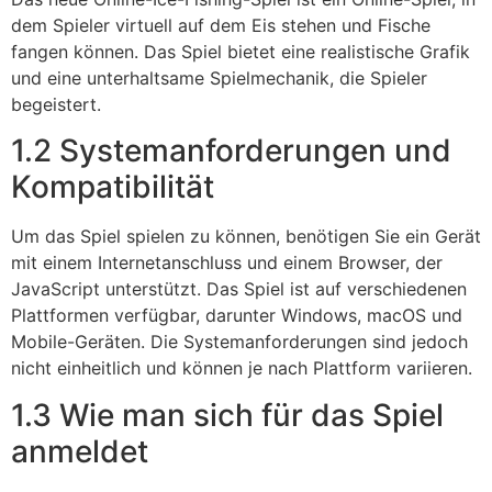
dem Spieler virtuell auf dem Eis stehen und Fische
fangen können. Das Spiel bietet eine realistische Grafik
und eine unterhaltsame Spielmechanik, die Spieler
begeistert.
1.2 Systemanforderungen und
Kompatibilität
Um das Spiel spielen zu können, benötigen Sie ein Gerät
mit einem Internetanschluss und einem Browser, der
JavaScript unterstützt. Das Spiel ist auf verschiedenen
Plattformen verfügbar, darunter Windows, macOS und
Mobile-Geräten. Die Systemanforderungen sind jedoch
nicht einheitlich und können je nach Plattform variieren.
1.3 Wie man sich für das Spiel
anmeldet