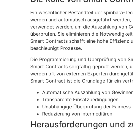
Ein wesentlicher Bestandteil der spinbara-Te
werden und automatisch ausgeführt werden, 
verwendet werden, um die Auszahlung von Gew
überprüfen. Sie eliminieren die Notwendigkeit
Smart Contracts schafft eine hohe Effizienz 
beschleunigt Prozesse.
Die Programmierung und Überprüfung von Smar
Smart Contracts sorgfältig geprüft werden, um
werden oft von externen Experten durchgeführ
Smart Contract ist die Grundlage für ein vert
Automatische Auszahlung von Gewinne
Transparente Einsatzbedingungen
Unabhängige Überprüfung der Fairness
Reduzierung von Intermediären
Herausforderungen und z