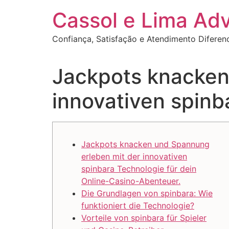
Ir
Cassol e Lima Ad
para
o
Confiança, Satisfação e Atendimento Diferen
conteúdo
Jackpots knacken
innovativen spinb
Jackpots knacken und Spannung
erleben mit der innovativen
spinbara Technologie für dein
Online-Casino-Abenteuer.
Die Grundlagen von spinbara: Wie
funktioniert die Technologie?
Vorteile von spinbara für Spieler