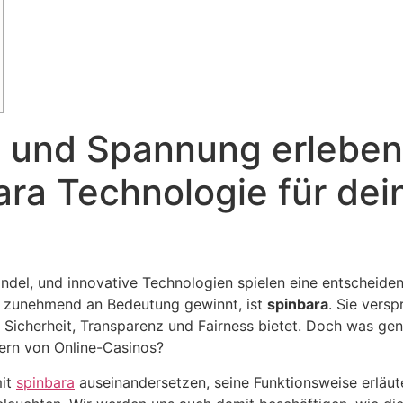
 und Spannung erleben 
ara Technologie für dei
andel, und innovative Technologien spielen eine entscheide
ie zunehmend an Bedeutung gewinnt, ist
spinbara
. Sie versp
 Sicherheit, Transparenz und Fairness bietet. Doch was gen
bern von Online-Casinos?
mit
spinbara
auseinandersetzen, seine Funktionsweise erläut