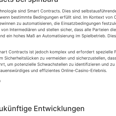
chnologie sind Smart Contracts. Dies sind selbstausführende
wenn bestimmte Bedingungen erfüllt sind. Im Kontext von 
innen zu automatisieren, die Einsatzbedingungen festzule
 von Intermediären und stellen sicher, dass alle Parteien d
und ein hohes Maß an Automatisierung im Spielbetrieb. Dies
t Contracts ist jedoch komplex und erfordert spezielle Fa
 Sicherheitslücken zu vermeiden und sicherzustellen, dass 
t, um potenzielle Schwachstellen zu identifizieren und zu
rauenswürdiges und effizientes Online-Casino-Erlebnis.
n
ukünftige Entwicklungen