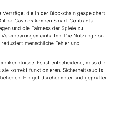
 Verträge, die in der Blockchain gespeichert
Online-Casinos können Smart Contracts
gen und die Fairness der Spiele zu
ie Vereinbarungen einhalten. Die Nutzung von
 reduziert menschliche Fehler und
chkenntnisse. Es ist entscheidend, dass die
sie korrekt funktionieren. Sicherheitsaudits
 beheben. Ein gut durchdachter und geprüfter