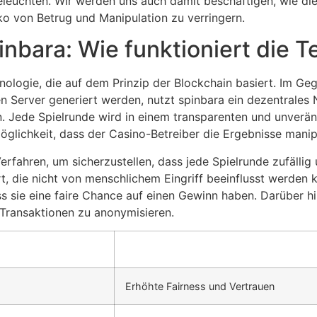
beleuchten. Wir werden uns auch damit beschäftigen, wie di
ko von Betrug und Manipulation zu verringern.
nbara: Wie funktioniert die 
chnologie, die auf dem Prinzip der Blockchain basiert. Im 
n Server generiert werden, nutzt spinbara ein dezentrales
n. Jede Spielrunde wird in einem transparenten und unveränd
 Möglichkeit, dass der Casino-Betreiber die Ergebnisse mani
rfahren, um sicherzustellen, dass jede Spielrunde zufällig
, die nicht von menschlichem Eingriff beeinflusst werden
ass sie eine faire Chance auf einen Gewinn haben. Darüber 
e Transaktionen zu anonymisieren.
Erhöhte Fairness und Vertrauen