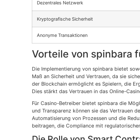
Dezentrales Netzwerk
Kryptografische Sicherheit
Anonyme Transaktionen
Vorteile von spinbara 
Die Implementierung von spinbara bietet sowoh
Maß an Sicherheit und Vertrauen, da sie siche
der Blockchain ermöglicht es Spielern, die Er
Dies stärkt das Vertrauen in das Online-Casin
Für Casino-Betreiber bietet spinbara die Mög
und Transparenz können sie das Vertrauen de
Automatisierung von Prozessen und die Reduz
beitragen, die Compliance mit regulatorische
Die Rolle von Smart Contr