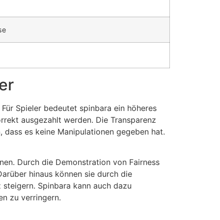
se
er
 Für Spieler bedeutet spinbara ein höheres
korrekt ausgezahlt werden. Die Transparenz
n, dass es keine Manipulationen gegeben hat.
nnen. Durch die Demonstration von Fairness
arüber hinaus können sie durch die
z steigern. Spinbara kann auch dazu
n zu verringern.