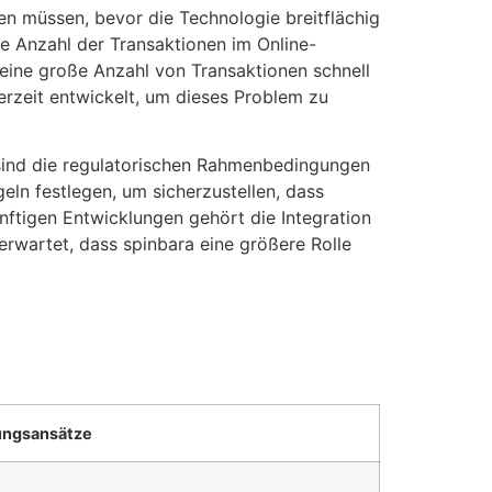
en müssen, bevor die Technologie breitflächig
ie Anzahl der Transaktionen im Online-
, eine große Anzahl von Transaktionen schnell
derzeit entwickelt, um dieses Problem zu
, sind die regulatorischen Rahmenbedingungen
geln festlegen, um sicherzustellen, dass
ftigen Entwicklungen gehört die Integration
erwartet, dass spinbara eine größere Rolle
ungsansätze