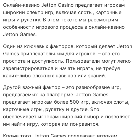
Онлайн-казино Jetton Casino предлагает игрокам
широкий спектр игр, включая слоты, карточные
игры и рулетку. В этом тексте мы рассмотрим
особенности игрового процесса в онлайн-казино
Jetton Games.
Один из ключевых факторов, который делает Jetton
Games привлекательным для игроков, – это его
простота и доступность. Пользователи могут легко
зарегистрироваться и начать играть, не требуя
каких-либо сложных навыков или знаний.
Другой важный фактор – это разнообразие игр,
предлагаемых на платформе. Jetton Games
предлагает игрокам более 500 игр, включая слоты,
карточные игры, рулетку и другие. Это
обеспечивает игрокам широкий выбор и позволяет
им найти игру, которая им понравится.
Кроме того, Jetton Games предлагает игрокам