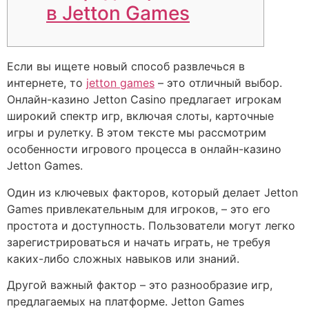
в Jetton Games
Если вы ищете новый способ развлечься в
интернете, то
jetton games
– это отличный выбор.
Онлайн-казино Jetton Casino предлагает игрокам
широкий спектр игр, включая слоты, карточные
игры и рулетку. В этом тексте мы рассмотрим
особенности игрового процесса в онлайн-казино
Jetton Games.
Один из ключевых факторов, который делает Jetton
Games привлекательным для игроков, – это его
простота и доступность. Пользователи могут легко
зарегистрироваться и начать играть, не требуя
каких-либо сложных навыков или знаний.
Другой важный фактор – это разнообразие игр,
предлагаемых на платформе. Jetton Games