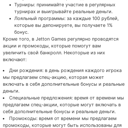
Турниры: принимайте участие в регулярных
турнирах и выигрывайте реальные деньги.
Лояльный программы: за каждые 100 рублей,
которые вы депонируете, вы получаете 1%
бонус.
Кроме того, в Jetton Games регулярно проводятся
акции и промокоды, которые помогут вам
увеличить свой банкролл. Некоторые из них
включают:
Дни рождения: в день рождения каждого игрока
мы предлагаем спец-акцию, которая может
включать в себя дополнительные бонусы и реальные
деньги.
Специальные предложения: время от времени мы
предлагаем спец-акции, которые могут включать в
себя дополнительные бонусы и реальные деньги.
Промокоды: время от времени мы предлагаем
промокоды, которые могут быть использованы для