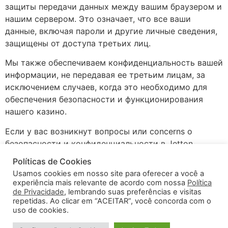
защиты передачи данных между вашим браузером и
нашим сервером. Это означает, что все ваши
данные, включая пароли и другие личные сведения,
защищены от доступа третьих лиц.
Мы также обеспечиваем конфиденциальность вашей
информации, не передавая ее третьим лицам, за
исключением случаев, когда это необходимо для
обеспечения безопасности и функционирования
нашего казино.
Если у вас возникнут вопросы или concerns о
безопасности и конфиденциальности в Jetton
Games, пожалуйста, свяжитесь с нашим
Políticas de Cookies
поддержкой. Мы готовы помочь вам в любое время.
Usamos cookies em nosso site para oferecer a você a
experiência mais relevante de acordo com nossa
Política
В целом, мы понимаем важность безопасности и
de Privacidade
, lembrando suas preferências e visitas
конфиденциальности для наших игроков и делаем
repetidas. Ao clicar em “ACEITAR”, você concorda com o
uso de cookies.
все возможное, чтобы обеспечить их безопасность и
защищать их личные данные.