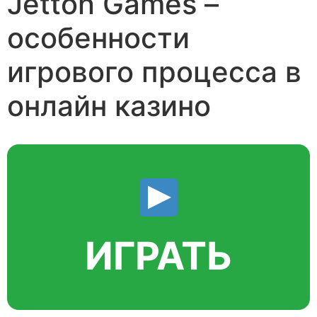
Jetton Games –
особенности
игрового процесса в
онлайн казино
ИГРАТЬ