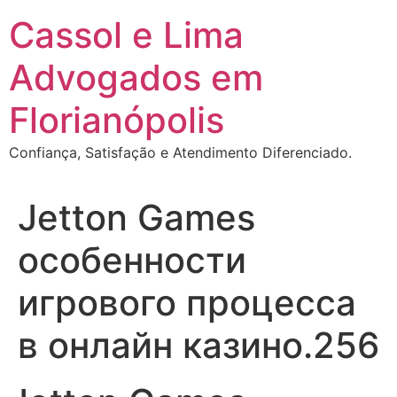
Ir
Cassol e Lima
para
o
Advogados em
conteúdo
Florianópolis
Confiança, Satisfação e Atendimento Diferenciado.
Jetton Games
особенности
игрового процесса
в онлайн казино.256