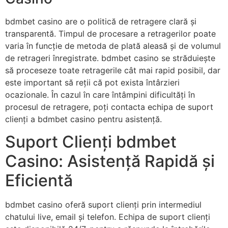
bdmbet casino are o politică de retragere clară și
transparentă. Timpul de procesare a retragerilor poate
varia în funcție de metoda de plată aleasă și de volumul
de retrageri înregistrate. bdmbet casino se străduiește
să proceseze toate retragerile cât mai rapid posibil, dar
este important să reții că pot exista întârzieri
ocazionale. În cazul în care întâmpini dificultăți în
procesul de retragere, poți contacta echipa de suport
clienți a bdmbet casino pentru asistență.
Suport Clienți bdmbet
Casino: Asistență Rapidă și
Eficientă
bdmbet casino oferă suport clienți prin intermediul
chatului live, email și telefon. Echipa de suport clienți