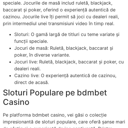
speciale. Jocurile de masă includ ruletă, blackjack,
baccarat și poker, oferind o experiență autentică de
cazinou. Jocurile live îți permit să joci cu dealeri reali,
prin intermediul unei transmisiuni video în timp real.
Sloturi: O gamă largă de titluri cu teme variate și
funcții speciale.
Jocuri de masă: Ruletă, blackjack, baccarat și
poker, în diverse variante.
Jocuri live: Ruletă, blackjack, baccarat și poker, cu
dealeri reali.
Cazino live: O experiență autentică de cazinou,
direct de acasă.
Sloturi Populare pe bdmbet
Casino
Pe platforma bdmbet casino, vei găsi o colecție
impresionantă de sloturi populare, care oferă șanse mari