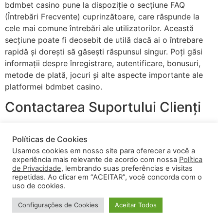
bdmbet casino pune la dispoziție o secțiune FAQ
(Întrebări Frecvente) cuprinzătoare, care răspunde la
cele mai comune întrebări ale utilizatorilor. Această
secțiune poate fi deosebit de utilă dacă ai o întrebare
rapidă și dorești să găsești răspunsul singur. Poți găsi
informații despre înregistrare, autentificare, bonusuri,
metode de plată, jocuri și alte aspecte importante ale
platformei bdmbet casino.
Contactarea Suportului Clienți
Dacă nu găsești răspunsul la întrebarea ta în secțiunea
Políticas de Cookies
FAQ, poți contacta echipa de suport clienți prin
Usamos cookies em nosso site para oferecer a você a
intermediul chatului live, email sau telefon. Asigură-te că
experiência mais relevante de acordo com nossa
Política
ai la îndemână informațiile relevante despre contul tău,
de Privacidade
, lembrando suas preferências e visitas
pentru a facilita procesul de asistență. Echipa de suport
repetidas. Ao clicar em “ACEITAR”, você concorda com o
uso de cookies.
clienți se va strădui să îți ofere un răspuns rapid și
eficient, pentru a te ajuta să rezolvi problema ta.
Configurações de Cookies
Aceitar Todos