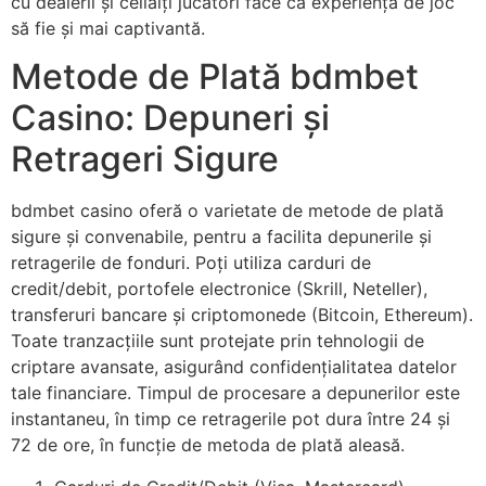
cu dealerii și ceilalți jucători face ca experiența de joc
să fie și mai captivantă.
Metode de Plată bdmbet
Casino: Depuneri și
Retrageri Sigure
bdmbet casino oferă o varietate de metode de plată
sigure și convenabile, pentru a facilita depunerile și
retragerile de fonduri. Poți utiliza carduri de
credit/debit, portofele electronice (Skrill, Neteller),
transferuri bancare și criptomonede (Bitcoin, Ethereum).
Toate tranzacțiile sunt protejate prin tehnologii de
criptare avansate, asigurând confidențialitatea datelor
tale financiare. Timpul de procesare a depunerilor este
instantaneu, în timp ce retragerile pot dura între 24 și
72 de ore, în funcție de metoda de plată aleasă.