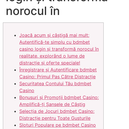
norocul în
Joacă acum și câștigă mai mult:
Autentifică-te simplu cu bdmbet
casino login și transformă norocul în
realitate, explorând o lume de
distracție și oferte speciale!
Înregistrare și Autentificare bdmbet
Casino: Primul Pas Către Distracție
Securitatea Contului Tău bdmbet
Casino
Bonusuri și Promoții bdmbet Casino:
Amplifică-ți Șansele de Câștig
Selecția de Jocuri bdmbet Casino:
Distracție pentru Toate Gusturile
Sloturi Populare pe bdmbet Casino