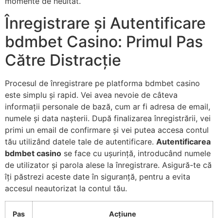
momente de neuitat.
Înregistrare și Autentificare
bdmbet Casino: Primul Pas
Către Distracție
Procesul de înregistrare pe platforma bdmbet casino
este simplu și rapid. Vei avea nevoie de câteva
informații personale de bază, cum ar fi adresa de email,
numele și data nașterii. După finalizarea înregistrării, vei
primi un email de confirmare și vei putea accesa contul
tău utilizând datele tale de autentificare.
Autentificarea
bdmbet casino
se face cu ușurință, introducând numele
de utilizator și parola alese la înregistrare. Asigură-te că
îți păstrezi aceste date în siguranță, pentru a evita
accesul neautorizat la contul tău.
Pas
Acțiune