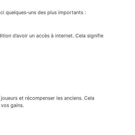
ci quelques-uns des plus importants :
tion d’avoir un accès à internet. Cela signifie
 joueurs et récompenser les anciens. Cela
 vos gains.