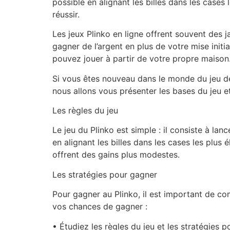
possible en alignant les billes dans les cases
réussir.
Les jeux Plinko en ligne offrent souvent des 
gagner de l’argent en plus de votre mise initia
pouvez jouer à partir de votre propre maison
Si vous êtes nouveau dans le monde du jeu de 
nous allons vous présenter les bases du jeu e
Les règles du jeu
Le jeu du Plinko est simple : il consiste à la
en alignant les billes dans les cases les plus
offrent des gains plus modestes.
Les stratégies pour gagner
Pour gagner au Plinko, il est important de co
vos chances de gagner :
• Étudiez les règles du jeu et les stratégies