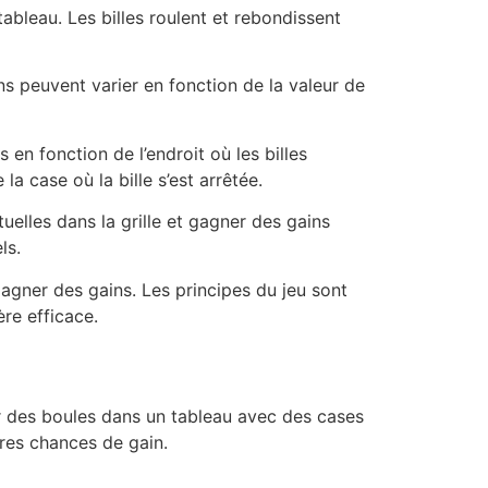
tableau. Les billes roulent et rebondissent
ains peuvent varier en fonction de la valeur de
s en fonction de l’endroit où les billes
la case où la bille s’est arrêtée.
tuelles dans la grille et gagner des gains
ls.
gagner des gains. Les principes du jeu sont
ère efficace.
r des boules dans un tableau avec des cases
ures chances de gain.