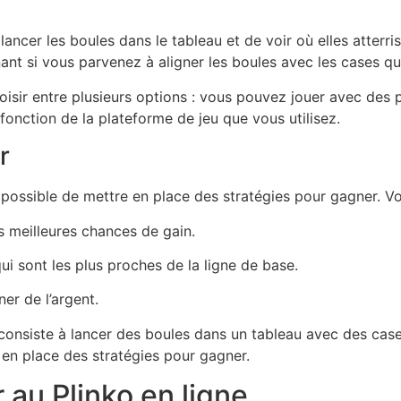
e lancer les boules dans le tableau et de voir où elles atte
nant si vous parvenez à aligner les boules avec les cases qu
oisir entre plusieurs options : vous pouvez jouer avec des
fonction de la plateforme de jeu que vous utilisez.
r
st possible de mettre en place des stratégies pour gagner. Vo
s meilleures chances de gain.
ui sont les plus proches de la ligne de base.
er de l’argent.
 consiste à lancer des boules dans un tableau avec des cas
 en place des stratégies pour gagner.
 au Plinko en ligne