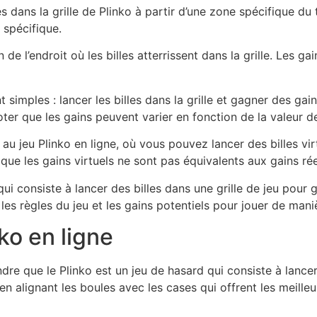
es dans la grille de Plinko à partir d’une zone spécifique du 
 spécifique.
 de l’endroit où les billes atterrissent dans la grille. Les g
t simples : lancer les billes dans la grille et gagner des gain
ter que les gains peuvent varier en fonction de la valeur de 
er au jeu Plinko en ligne, où vous pouvez lancer des billes vir
 que les gains virtuels ne sont pas équivalents aux gains rée
qui consiste à lancer des billes dans une grille de jeu pour 
es règles du jeu et les gains potentiels pour jouer de mani
ko en ligne
re que le Plinko est un jeu de hasard qui consiste à lance
en alignant les boules avec les cases qui offrent les meille