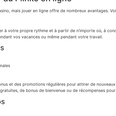
asino, mais jouer en ligne offre de nombreux avantages. Voi
r à votre propre rythme et à partir de n’importe où, à condi
pendant vos vacances ou même pendant votre travail.
rs
imales
onus et des promotions régulières pour attirer de nouveaux
s gratuites, de bonus de bienvenue ou de récompenses pour
os