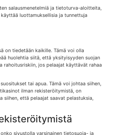
ten salausmenetelmiä ja tietoturva-aloitteita,
 käyttää luottamuksellisia ja tunnettuja
ä on tiedetään kaikille. Tämä voi olla
eää huolehtia siitä, että yksityisyyden suojan
 rahoitusriskiin, jos pelaajat käyttävät rahaa
 suositukset tai apua. Tämä voi johtaa siihen,
tikasinot ilman rekisteröitymistä, on
 siihen, että pelaajat saavat pelastuksia,
ekisteröitymistä
, onko sivustolla varsinainen tietosuoja- ja