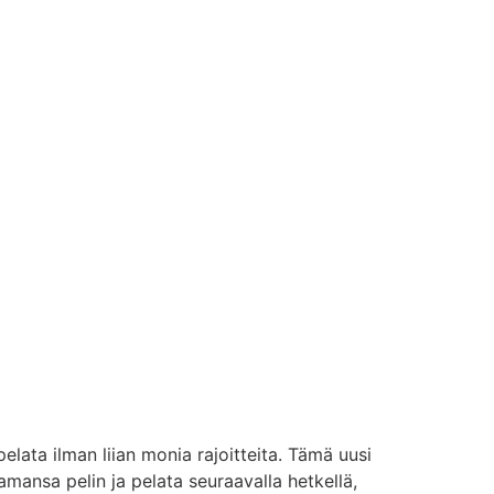
pelata ilman liian monia rajoitteita. Tämä uusi
amansa pelin ja pelata seuraavalla hetkellä,