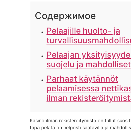
Содержимое
Pelaajille huolto- ja
turvallisuusmahdolli
Pelaajan yksityisyyd
suojelu ja mahdolliset 
Parhaat käytännöt
pelaamisessa nettika
ilman rekisteröitymist
Kasino ilman rekisteröitymistä on tullut suositt
tapa pelata on helposti saatavilla ja mahdolli