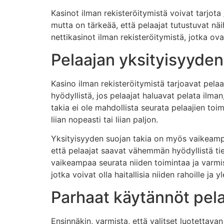
Kasinot ilman rekisteröitymistä voivat tarjota
mutta on tärkeää, että pelaajat tutustuvat näi
nettikasinot ilman rekisteröitymistä, jotka ov
Pelaajan yksityisyyden 
Kasino ilman rekisteröitymistä tarjoavat pelaa
hyödyllistä, jos pelaajat haluavat pelata ilman
takia ei ole mahdollista seurata pelaajien toim
liian nopeasti tai liian paljon.
Yksityisyyden suojan takia on myös vaikeampaa 
että pelaajat saavat vähemmän hyödyllistä tieto
vaikeampaa seurata niiden toimintaa ja varmist
jotka voivat olla haitallisia niiden rahoille ja y
Parhaat käytännöt pela
Ensinnäkin, varmista, että valitset luotettavan