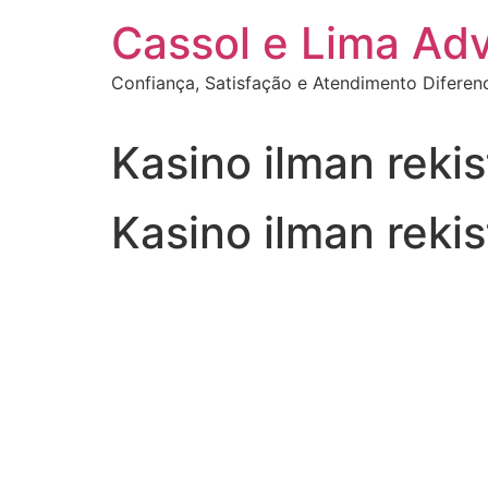
Ir
Cassol e Lima Ad
para
o
Confiança, Satisfação e Atendimento Diferen
conteúdo
Kasino ilman rekist
Kasino ilman rekist