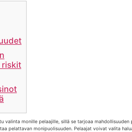
suudet
en
riskit
sinot
ä
u valinta monille pelaajille, sillä se tarjoaa mahdollisuuden 
staa pelattavan monipuolisuuden. Pelaajat voivat valita halu