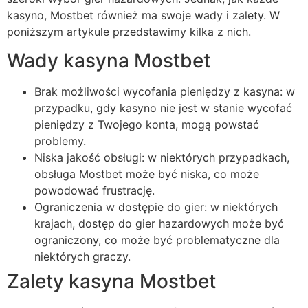
kasyno, Mostbet również ma swoje wady i zalety. W
poniższym artykule przedstawimy kilka z nich.
Wady kasyna Mostbet
Brak możliwości wycofania pieniędzy z kasyna: w
przypadku, gdy kasyno nie jest w stanie wycofać
pieniędzy z Twojego konta, mogą powstać
problemy.
Niska jakość obsługi: w niektórych przypadkach,
obsługa Mostbet może być niska, co może
powodować frustrację.
Ograniczenia w dostępie do gier: w niektórych
krajach, dostęp do gier hazardowych może być
ograniczony, co może być problematyczne dla
niektórych graczy.
Zalety kasyna Mostbet