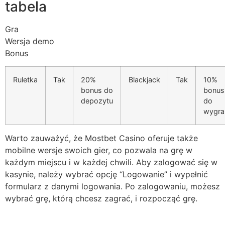
tabela
Gra
Wersja demo
Bonus
Ruletka
Tak
20%
Blackjack
Tak
10%
bonus do
bonus
depozytu
do
wygra
Warto zauważyć, że Mostbet Casino oferuje także
mobilne wersje swoich gier, co pozwala na grę w
każdym miejscu i w każdej chwili. Aby zalogować się w
kasynie, należy wybrać opcję “Logowanie” i wypełnić
formularz z danymi logowania. Po zalogowaniu, możesz
wybrać grę, którą chcesz zagrać, i rozpocząć grę.