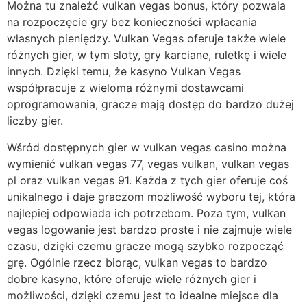
Można tu znaleźć vulkan vegas bonus, który pozwala
na rozpoczęcie gry bez konieczności wpłacania
własnych pieniędzy. Vulkan Vegas oferuje także wiele
różnych gier, w tym sloty, gry karciane, ruletkę i wiele
innych. Dzięki temu, że kasyno Vulkan Vegas
współpracuje z wieloma różnymi dostawcami
oprogramowania, gracze mają dostęp do bardzo dużej
liczby gier.
Wśród dostępnych gier w vulkan vegas casino można
wymienić vulkan vegas 77, vegas vulkan, vulkan vegas
pl oraz vulkan vegas 91. Każda z tych gier oferuje coś
unikalnego i daje graczom możliwość wyboru tej, która
najlepiej odpowiada ich potrzebom. Poza tym, vulkan
vegas logowanie jest bardzo proste i nie zajmuje wiele
czasu, dzięki czemu gracze mogą szybko rozpocząć
grę. Ogólnie rzecz biorąc, vulkan vegas to bardzo
dobre kasyno, które oferuje wiele różnych gier i
możliwości, dzięki czemu jest to idealne miejsce dla