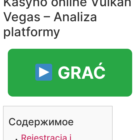
Kasyno online Vulkan
Vegas – Analiza
platformy
GRAĆ
Содержимое
Rejestracja i