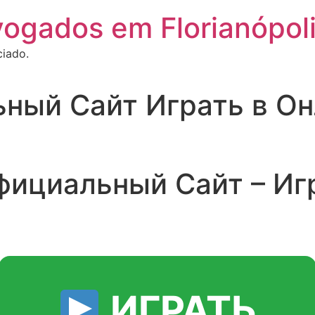
vogados em Florianópol
ciado.
ный Сайт Играть в Он
фициальный Сайт – Иг
ИГРАТЬ