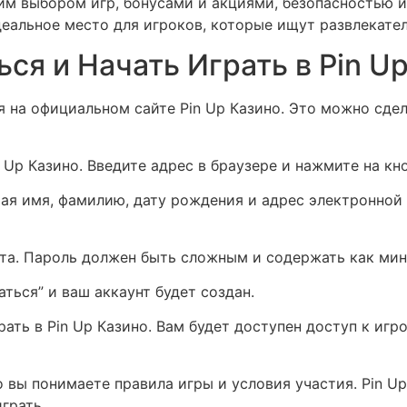
им выбором игр, бонусами и акциями, безопасностью 
идеальное место для игроков, которые ищут развлекат
ся и Начать Играть в Pin U
я на официальном сайте Pin Up Казино. Это можно сде
 Up Казино. Введите адрес в браузере и нажмите на кн
ая имя, фамилию, дату рождения и адрес электронной 
нта. Пароль должен быть сложным и содержать как ми
ться” и ваш аккаунт будет создан.
ать в Pin Up Казино. Вам будет доступен доступ к игр
о вы понимаете правила игры и условия участия. Pin U
грать.