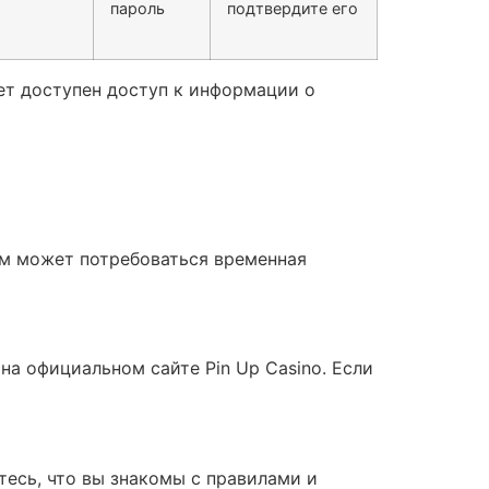
пароль
подтвердите его
дет доступен доступ к информации о
 Вам может потребоваться временная
на официальном сайте Pin Up Casino. Если
тесь, что вы знакомы с правилами и