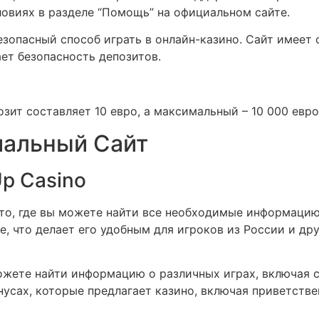
овиях в разделе “Помощь” на официальном сайте.
безопасный способ играть в онлайн-казино. Сайт имее
ет безопасность депозитов.
зит составляет 10 евро, а максимальный – 10 000 евро
циальный Сайт
p Casino
сто, где вы можете найти все необходимые информацию 
е, что делает его удобным для игроков из России и дру
ожете найти информацию о различных играх, включая сл
усах, которые предлагает казино, включая приветстве