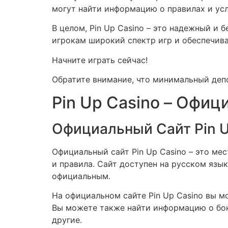
могут найти информацию о правилах и усл
В целом, Pin Up Casino – это надежный и 
игрокам широкий спектр игр и обеспечива
Начните играть сейчас!
Обратите внимание, что минимальный депо
Pin Up Casino – Офи
Официальный Сайт Pin U
Официальный сайт Pin Up Casino – это ме
и правила. Сайт доступен на русском язык
официальным.
На официальном сайте Pin Up Casino вы м
Вы можете также найти информацию о бон
другие.