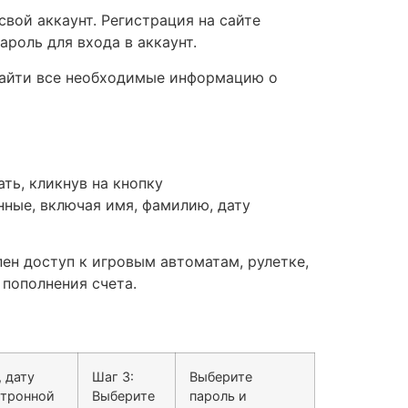
вой аккаунт. Регистрация на сайте
ароль для входа в аккаунт.
 найти все необходимые информацию о
ть, кликнув на кнопку
нные, включая имя, фамилию, дату
пен доступ к игровым автоматам, рулетке,
 пополнения счета.
 дату
Шаг 3:
Выберите
ктронной
Выберите
пароль и