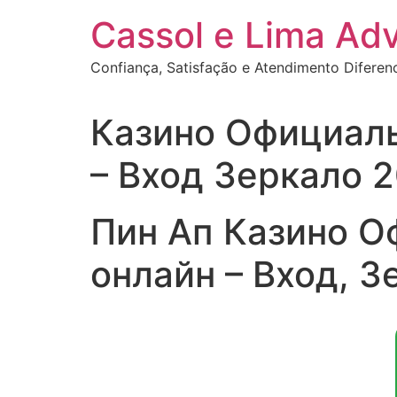
Ir
Cassol e Lima Ad
para
o
Confiança, Satisfação e Atendimento Diferen
conteúdo
Казино Официаль
– Вход Зеркало 
Пин Ап Казино Оф
онлайн – Вход, З