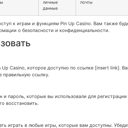
цы
личные
почты
данные
оступ к играм и функциям Pin Up Casino. Вам также бу
ормации о безопасности и конфиденциальности.
ьзовать
 Up Casino, которое доступно по ссылке [insert link].
е правильную ссылку.
н и пароль, которые вы использовали для регистрации 
го восстановить.
ать играть в любые игры, которые вам доступны. Убеди