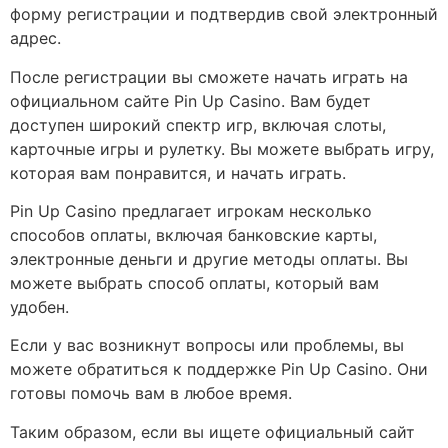
форму регистрации и подтвердив свой электронный
адрес.
После регистрации вы сможете начать играть на
официальном сайте Pin Up Casino. Вам будет
доступен широкий спектр игр, включая слоты,
карточные игры и рулетку. Вы можете выбрать игру,
которая вам понравится, и начать играть.
Pin Up Casino предлагает игрокам несколько
способов оплаты, включая банковские карты,
электронные деньги и другие методы оплаты. Вы
можете выбрать способ оплаты, который вам
удобен.
Если у вас возникнут вопросы или проблемы, вы
можете обратиться к поддержке Pin Up Casino. Они
готовы помочь вам в любое время.
Таким образом, если вы ищете официальный сайт