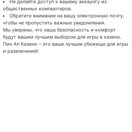
Не делайте доступ к вашему аккаунту из
общественных компьютеров.
Обратите внимание на вашу электронную почту,
чтобы не пропустить важные уведомления.
Мы уверены, что наша безопасность и комфорт
будут вашим лучшим выбором для игры в казино.
Пин Ап Казино – это ваше лучшее убежище для игры
и развлечений!