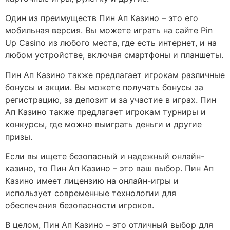
Один из преимуществ Пин Ап Казино – это его
мобильная версия. Вы можете играть на сайте Pin
Up Casino из любого места, где есть интернет, и на
любом устройстве, включая смартфоны и планшеты.
Пин Ап Казино также предлагает игрокам различные
бонусы и акции. Вы можете получать бонусы за
регистрацию, за депозит и за участие в играх. Пин
Ап Казино также предлагает игрокам турниры и
конкурсы, где можно выиграть деньги и другие
призы.
Если вы ищете безопасный и надежный онлайн-
казино, то Пин Ап Казино – это ваш выбор. Пин Ап
Казино имеет лицензию на онлайн-игры и
использует современные технологии для
обеспечения безопасности игроков.
В целом, Пин Ап Казино – это отличный выбор для