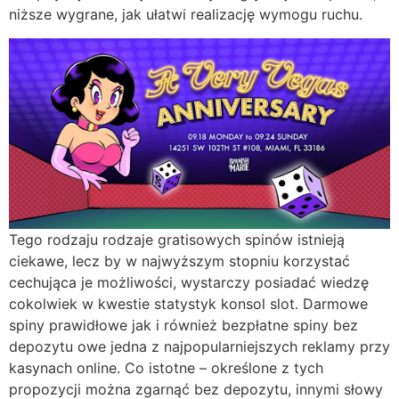
niższe wygrane, jak ułatwi realizację wymogu ruchu.
Tego rodzaju rodzaje gratisowych spinów istnieją
ciekawe, lecz by w najwyższym stopniu korzystać
cechująca je możliwości, wystarczy posiadać wiedzę
cokolwiek w kwestie statystyk konsol slot. Darmowe
spiny prawidłowe jak i również bezpłatne spiny bez
depozytu owe jedna z najpopularniejszych reklamy przy
kasynach online. Co istotne – określone z tych
propozycji można zgarnąć bez depozytu, innymi słowy