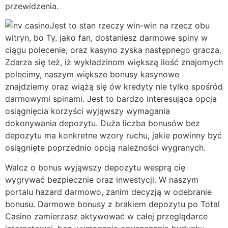
przewidzenia.
Jest to stan rzeczy win-win na rzecz obu
witryn, bo Ty, jako fan, dostaniesz darmowe spiny w
ciągu polecenie, oraz kasyno zyska następnego gracza.
Zdarza się też, iż wykładzinom większą ilość znajomych
polecimy, naszym większe bonusy kasynowe
znajdziemy oraz wiążą się ów kredyty nie tylko spośród
darmowymi spinami. Jest to bardzo interesująca opcja
osiągnięcia korzyści wyjąwszy wymagania
dokonywania depozytu. Duża liczba bonusów bez
depozytu ma konkretne wzory ruchu, jakie powinny być
osiągnięte poprzednio opcją należności wygranych.
Walcz o bonus wyjąwszy depozytu wesprą cię
wygrywać bezpiecznie oraz inwestycji. W naszym
portalu hazard darmowo, zanim decyzją w odebranie
bonusu. Darmowe bonusy z brakiem depozytu po Total
Casino zamierzasz aktywować w całej przeglądarce