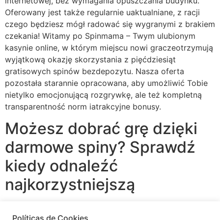
internetowej, bez wymagania opuszczania budynku.
Oferowany jest także regularnie uaktualniane, z racji
czego będziesz mógł radować się wygranymi z brakiem
czekania! Witamy po Spinmama – Twym ulubionym
kasynie online, w którym miejscu nowi graczeotrzymują
wyjątkową okazję skorzystania z pięćdziesiąt
gratisowych spinów bezdepozytu. Nasza oferta
pozostała starannie opracowana, aby umożliwić Tobie
nietylko emocjonującą rozgrywkę, ale też kompletną
transparentność norm iatrakcyjne bonusy.
Możesz dobrać grę dzięki
darmowe spiny? Sprawdź
kiedy odnaleźć
najkorzystniejszą
Wytwórcy tego serwisie pochodzące z grami istotnie
Políticas de Cookies
zbierają czujności pod bezzwłocznej oraz wciągającej