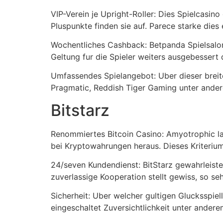
VIP-Verein je Upright-Roller: Dies Spielcasino
Pluspunkte finden sie auf. Parece starke dies
Wochentliches Cashback: Betpanda Spielsalo
Geltung fur die Spieler weiters ausgebessert 
Umfassendes Spielangebot: Uber dieser breite
Pragmatic, Reddish Tiger Gaming unter andere
Bitstarz
Renommiertes Bitcoin Casino: Amyotrophic late
bei Kryptowahrungen heraus. Dieses Kriterium
24/seven Kundendienst: BitStarz gewahrleiste
zuverlassige Kooperation stellt gewiss, so s
Sicherheit: Uber welcher gultigen Glucksspi
eingeschaltet Zuversichtlichkeit unter ander