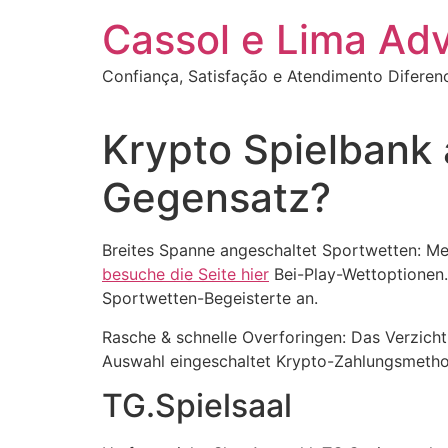
Ir
Cassol e Lima Ad
para
o
Confiança, Satisfação e Atendimento Diferen
conteúdo
Krypto Spielbank 
Gegensatz?
Breites Spanne angeschaltet Sportwetten: Meg
besuche die Seite hier
Bei-Play-Wettoptionen.
Sportwetten-Begeisterte an.
Rasche & schnelle Overforingen: Das Verzich
Auswahl eingeschaltet Krypto-Zahlungsmethode
TG.Spielsaal