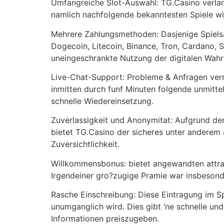
Umfangreiche Slot-Auswahl: TG.Casino verlan
namlich nachfolgende bekanntesten Spiele wit
Mehrere Zahlungsmethoden: Dasjenige Spiels
Dogecoin, Litecoin, Binance, Tron, Cardano, 
uneingeschrankte Nutzung der digitalen Wah
Live-Chat-Support: Probleme & Anfragen verm
inmitten durch funf Minuten folgende unmitte
schnelle Wiedereinsetzung.
Zuverlassigkeit und Anonymitat: Aufgrund d
bietet TG.Casino der sicheres unter anderem
Zuversichtlichkeit.
Willkommensbonus: bietet angewandten attra
Irgendeiner gro?zugige Pramie war insbesonde
Rasche Einschreibung: Diese Eintragung im Sp
unumganglich wird. Dies gibt ‘ne schnelle und
Informationen preiszugeben.