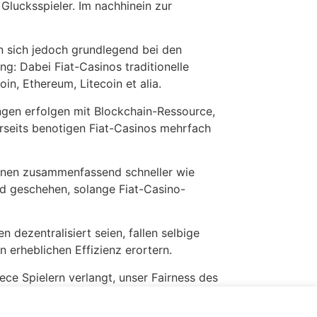
Glucksspieler. Im nachhinein zur
n sich jedoch grundlegend bei den
: Dabei Fiat-Casinos traditionelle
n, Ethereum, Litecoin et alia.
ingen erfolgen mit Blockchain-Ressource,
erseits benotigen Fiat-Casinos mehrfach
ignen zusammenfassend schneller wie
d geschehen, solange Fiat-Casino-
dezentralisiert seien, fallen selbige
erheblichen Effizienz erortern.
ce Spielern verlangt, unser Fairness des
e zusatzliche Sicherheitsebene, die in Fiat-