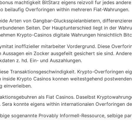
us machtigkeit BitStarz eigens reizvoll fur jedes andere 
o beilaufig Overforingen within mehreren Fiat-Wahrungen.
ide Arten von Gangbar-Glucksspielanbietern, differenziere
undenen Seiten. Der Hauptunterschied liegt in der Wahrung
hmen Krypto-Casinos digitale Wahrungen hinsichtlich Bitcoi
mitat inoffizieller mitarbeiter Vordergrund. Diese Overfor
en Aussagen ein Zocker ausgefeilt gesichert sie sind. Ander
nkdaten z. hd. Ein- und Auszahlungen.
iese Transaktionsgeschwindigkeit. Krypto-Overforingen e
en inside Krypto Casinos konnen weitestgehend postwenden
 einverleiben.
ktionsgebuhren als Fiat Casinos. Daselbst Kryptowahrungen 
ra konnte eigens within internationalen Overforingen den 
lbige sogenannte Provably Informell-Ressource, selbige pare
que sei einmalig pro Krypto-Casinos unter anderem bietet di
rd.