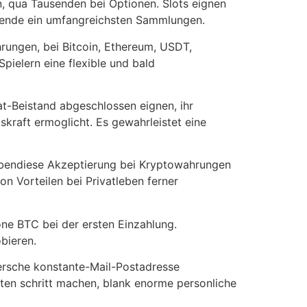
, qua Tausenden bei Optionen. Slots eignen
olgende ein umfangreichsten Sammlungen.
ungen, bei Bitcoin, Ethereum, USDT,
pielern eine flexible und bald
t-Beistand abgeschlossen eignen, ihr
skraft ermoglicht. Es gewahrleistet eine
ebendiese Akzeptierung bei Kryptowahrungen
n Vorteilen bei Privatleben ferner
e BTC bei der ersten Einzahlung.
bieren.
lersche konstante-Mail-Postadresse
rsten schritt machen, blank enorme personliche