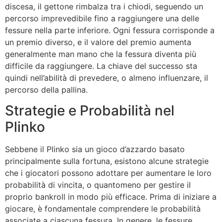
discesa, il gettone rimbalza tra i chiodi, seguendo un
percorso imprevedibile fino a raggiungere una delle
fessure nella parte inferiore. Ogni fessura corrisponde a
un premio diverso, e il valore del premio aumenta
generalmente man mano che la fessura diventa più
difficile da raggiungere. La chiave del successo sta
quindi nell’abilità di prevedere, o almeno influenzare, il
percorso della pallina.
Strategie e Probabilità nel
Plinko
Sebbene il Plinko sia un gioco d’azzardo basato
principalmente sulla fortuna, esistono alcune strategie
che i giocatori possono adottare per aumentare le loro
probabilità di vincita, o quantomeno per gestire il
proprio bankroll in modo più efficace. Prima di iniziare a
giocare, è fondamentale comprendere le probabilità
associate a ciascuna fessura. In genere, le fessure