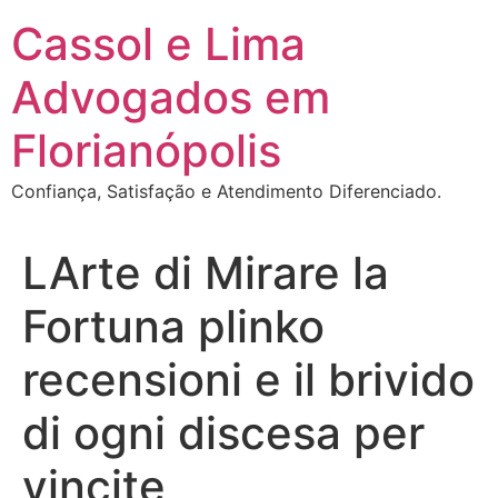
Ir
Cassol e Lima
para
o
Advogados em
conteúdo
Florianópolis
Confiança, Satisfação e Atendimento Diferenciado.
LArte di Mirare la
Fortuna plinko
recensioni e il brivido
di ogni discesa per
vincite