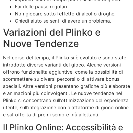
Fai delle pause regolari.
Non giocare sotto l’effetto di alcol o droghe.
Chiedi aiuto se senti di avere un problema.
Variazioni del Plinko e
Nuove Tendenze
Nel corso del tempo, il Plinko si è evoluto e sono state
introdotte diverse varianti del gioco. Alcune versioni
offrono funzionalità aggiuntive, come la possibilità di
scommettere su diversi percorsi o di attivare bonus
speciali. Altre versioni presentano grafiche più elaborate
e animazioni più coinvolgenti. Le nuove tendenze nel
Plinko si concentrano sull’ottimizzazione dell’esperienza
utente, sull’integrazione con piattaforme di gioco online
e sull’offerta di premi sempre più allettanti.
Il Plinko Online: Accessibilità e