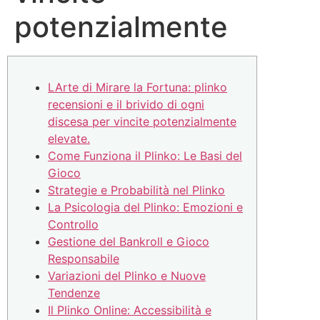
potenzialmente
LArte di Mirare la Fortuna: plinko
recensioni e il brivido di ogni
discesa per vincite potenzialmente
elevate.
Come Funziona il Plinko: Le Basi del
Gioco
Strategie e Probabilità nel Plinko
La Psicologia del Plinko: Emozioni e
Controllo
Gestione del Bankroll e Gioco
Responsabile
Variazioni del Plinko e Nuove
Tendenze
Il Plinko Online: Accessibilità e