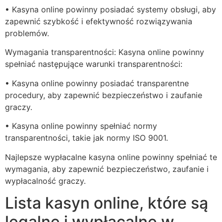
• Kasyna online powinny posiadać systemy obsługi, aby
zapewnić szybkość i efektywność rozwiązywania
problemów.
Wymagania transparentności: Kasyna online powinny
spełniać następujące warunki transparentności:
• Kasyna online powinny posiadać transparentne
procedury, aby zapewnić bezpieczeństwo i zaufanie
graczy.
• Kasyna online powinny spełniać normy
transparentności, takie jak normy ISO 9001.
Najlepsze wypłacalne kasyna online powinny spełniać te
wymagania, aby zapewnić bezpieczeństwo, zaufanie i
wypłacalność graczy.
Lista kasyn online, które są
legalne i wypłacalne w