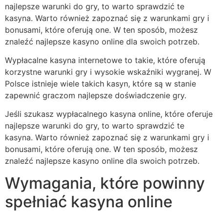
najlepsze warunki do gry, to warto sprawdzić te
kasyna. Warto również zapoznać się z warunkami gry i
bonusami, które oferują one. W ten sposób, możesz
znaleźć najlepsze kasyno online dla swoich potrzeb.
Wypłacalne kasyna internetowe to takie, które oferują
korzystne warunki gry i wysokie wskaźniki wygranej. W
Polsce istnieje wiele takich kasyn, które są w stanie
zapewnić graczom najlepsze doświadczenie gry.
Jeśli szukasz wypłacalnego kasyna online, które oferuje
najlepsze warunki do gry, to warto sprawdzić te
kasyna. Warto również zapoznać się z warunkami gry i
bonusami, które oferują one. W ten sposób, możesz
znaleźć najlepsze kasyno online dla swoich potrzeb.
Wymagania, które powinny
spełniać kasyna online